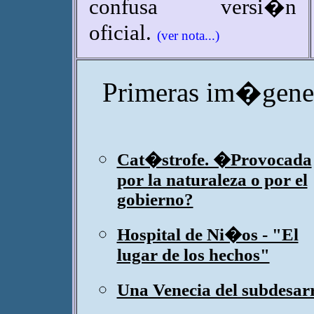
confusa versi�n
oficial.
(ver nota...)
Primeras im�genes
Cat�strofe. �Provocada
por la naturaleza o por el
gobierno?
Hospital de Ni�os - "El
lugar de los hechos"
Una Venecia del subdesarr