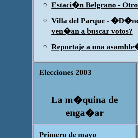
Estaci�n Belgrano - Otro
Villa del Parque - �D�nd
ven�an a buscar votos?
Reportaje a una asamble
Elecciones 2003
La m�quina de
enga�ar
Primero de mayo