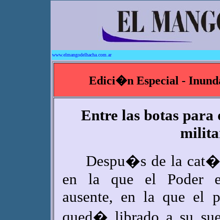
www.elmangodelhacha.com.ar
Edici�n Especial - Inund
Entre las botas para 
milita
Despu�s de la cat�s
en la que el Poder e
ausente, en la que el 
qued� librado a su sue