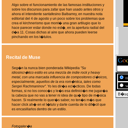
Algo sobre el funcionamiento de las famosas instituciones y
sobre los discursos para zafar que han usado antes otros y
ahora el intendente santafesino Balbarrey, en nuestra nota
editorial del 4 de agosto y un poco sobre los problemas que
crea el kirchnerismo que mont� una gran artilugio que lo
hace parecer estar donde no est�, en la apertura radial del
d�a 11. Cosas dichas al aire que ahora pueden leerse
pinchando en los t�tulos.
Recital de Muse
Seg�n la nunca bien ponderada Wikipedia
"Su
idiosincr�tico estilo es una mezcla de indie rock y heavy
metal, con una marcada influencia de compositores cl�sicos,
E
especialmente, aquellos de la era rom�ntica, tales como
Sergei Rachmaninov"
. Yo les dir�a ecl�cticos. De todas
W
formas, si no los conoc�s y le�s esa definici�n me jugar�a
la cabeza que no vas a tener ni idea de qu� tipo de m�sica
hacen. Si realmente lo quer�s saber, no ten�s m�s que
hacer click ah� en el t�tulo y darte cuenta de lo dif�cil que
es encasillarlos dentro de un estilo.
Fotogaler�a