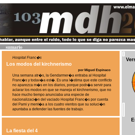
sumario
Hospital Franc�s
Ver
Los modos del kirchnerismo
por Miguel Espinaco
Una semana atr�s, la Gendarmer�a entraba al Hospital
Franc�s y todav�a est�. Es una l�stima que este conflicto
no aparezca m�s en los diarios, porque podr�a servir para
aclarar los modos en que se maneja el kirchnerismo, que no
hace mucho tiempo anunciaba una especie de
nacionalizaci�n del vaciado Hospital Franc�s por cuenta
del Pami y ment�a a los cuatro vientos que su soluci�n
apuntaba a defender las fuentes de trabajo.
E
La fiesta del 4