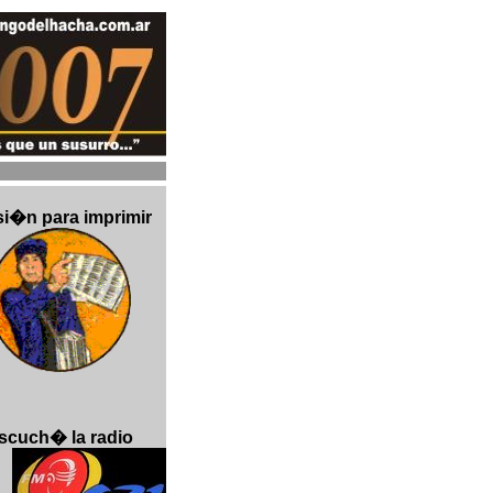
si�n para imprimir
scuch� la radio