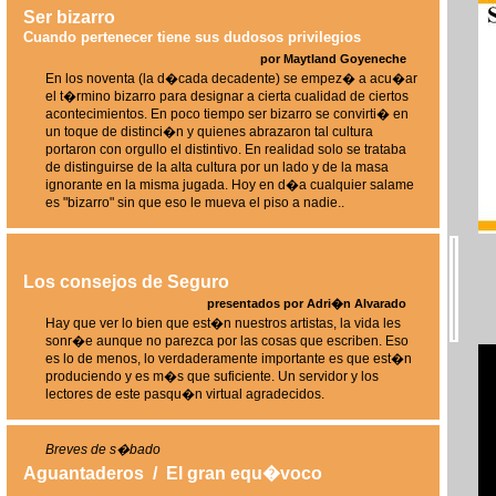
Ser bizarro
Cuando pertenecer tiene sus dudosos privilegios
por Maytland Goyeneche
En los noventa (la d�cada decadente) se empez� a acu�ar
el t�rmino bizarro para designar a cierta cualidad de ciertos
acontecimientos. En poco tiempo ser bizarro se convirti� en
un toque de distinci�n y quienes abrazaron tal cultura
portaron con orgullo el distintivo. En realidad solo se trataba
de distinguirse de la alta cultura por un lado y de la masa
ignorante en la misma jugada. Hoy en d�a cualquier salame
es "bizarro" sin que eso le mueva el piso a nadie..
Los consejos de Seguro
presentados por Adri�n Alvarado
Hay que ver lo bien que est�n nuestros artistas, la vida les
sonr�e aunque no parezca por las cosas que escriben. Eso
es lo de menos, lo verdaderamente importante es que est�n
produciendo y es m�s que suficiente. Un servidor y los
lectores de este pasqu�n virtual agradecidos.
Breves de s�bado
Aguantaderos
/
El gran equ�voco