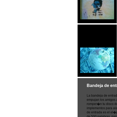
Bandeja de ent
La bandeja de entrad
empujan los amigos a
romper�n tu disco dur
implementos para ala
de entrada es el el�
de 500 palabras, par