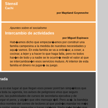
Stensil
Cachi
por Maytland Goyeneche
Apuntes sobre el socialismo
Intercambio de actividades
por Miguel Espinaco
Hab�amos dicho que empezar�amos por construir una
familia campesina a la medida de nuestras necesidades y
aqu� vamos. En esta familia se va a orde�ar, a coser, a
cocinar, a tejer y a hacer lo que haga falta, pero no todos
har�n de todo y a nadie se le ocurrir� medir el valor al que
se intercambiar�n esos servicios mutuos. Al interior de esta
familia el dinero no jugar� su juego.
rada
a es ese lugar al que llegan esos power point tan simp�ticos que
 toda su agenda, los avisos de peligrosos virus que seguro
o, las publicidades de cursos de secretaria ejecutiva y de
rgar el pene, y alg�n que otro mensaje �til. Pero ac�, la bandeja
ptico nombre del correo de lectores al que podr�s mandar no m�s
a contar, opinar, preguntar o hacer cat�rsis. Nada m�s ten�s que