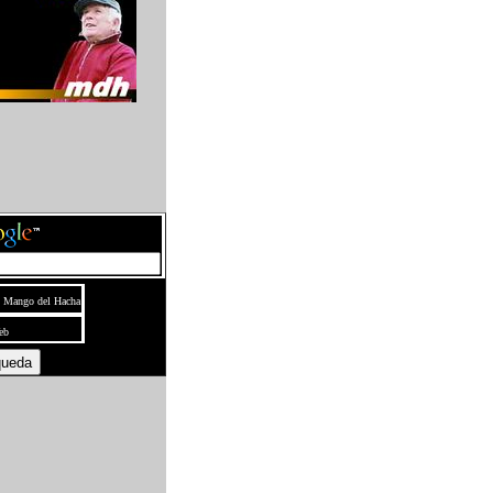
l Mango del Hacha
eb