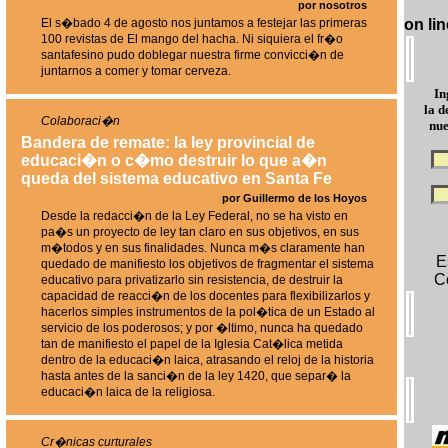
por nosotros
El s�bado 4 de agosto nos juntamos a festejar las primeras
on lin
100 revistas de El mango del hacha. Ni siquiera el fr�o
santafesino pudo doblegar nuestra firme convicci�n de
juntarnos a comer y tomar cerveza.
In
la d
Colaboraci�n
nue
Bandera de remate: la ley provincial de
educaci�n o c�mo destruir lo que a�n
queda del sistema educativo en Santa Fe
por Guillermo de los Hoyos
Desde la redacci�n de la Ley Federal, no se ha visto en
pa�s un proyecto de ley tan claro en sus objetivos, en sus
m�todos y en sus finalidades. Nunca m�s claramente han
E
quedado de manifiesto los objetivos de fragmentar el sistema
C
educativo para privatizarlo sin resistencia, de destruir la
capacidad de reacci�n de los docentes para flexibilizarlos y
hacerlos simples instrumentos de la pol�tica de un Estado al
servicio de los poderosos; y por �ltimo, nunca ha quedado
tan de manifiesto el papel de la Iglesia Cat�lica metida
dentro de la educaci�n laica, atrasando el reloj de la historia
hasta antes de la sanci�n de la ley 1420, que separ� la
educaci�n laica de la religiosa.
Cr�nicas curturales