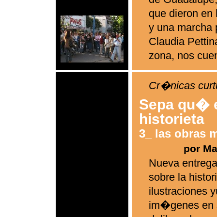
que dieron en 
y una marcha 
Claudia Pettina
zona, nos cuen
Cr�nicas curt
Sepa qu� e
historieta
3_ las obras 
por M
Nueva entrega
sobre la histor
ilustraciones 
im�genes en 