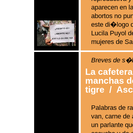
aparecen en la
abortos no pun
este di�logo 
Lucila Puyol de
mujeres de Sa
Breves de s�
La cafetera
manchas d
tigre
/
Asc
Palabras de r
van, carne de 
un parlante qu