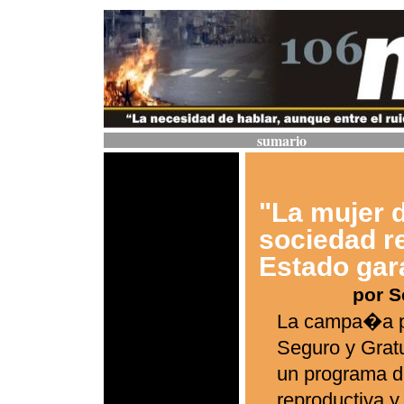
sumario
"La mujer d
sociedad re
Estado gar
por 
La campa�a po
Seguro y Gratu
un programa d
reproductiva y