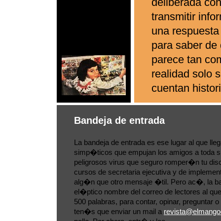
deliberada con
transmitir inf
una respuesta 
para saber de
parece tan co
realidad solo 
cuentan histor
Bandeja de entrada
La bandeja de entrada es ese lugar al que lle
simp�ticos que empujan los amigos a toda s
peligrosos virus que seguro romper�n tu disc
cursos de secretaria ejecutiva y de implement
alg�n que otro mensaje �til. Pero ac�, la ba
el�ptico nombre del correo de lectores al 
500 palabras, para contar, opinar, pregunta
ten�s que enviar un mail a
revista@elmango