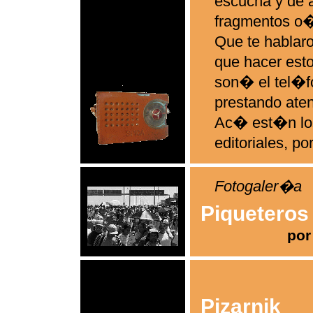
escucha y de a
fragmentos o
Que te hablar
que hacer esto
son� el tel�f
prestando aten
Ac� est�n los
editoriales, por
Fotogaler�a
Piqueteros
por
Pizarnik