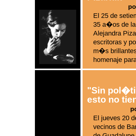
po
El 25 de setie
35 a�os de la
Alejandra Piza
escritoras y p
m�s brillantes
homenaje para 
"Sin pol�t
esto no ti
p
El jueves 20 d
vecinos de Barr
de Guadalupe, 