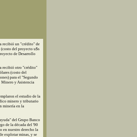
 recibió un "crédito" de
 (costo del proyecto u$s
Proyecto de Desarrollo
 recibió otro "crédito"
ólares (costo del
lones) para el "Segundo
o Minero y Asistencia
emplaron el estudio de la
dico minero y tributario
n minería en la
 "ayuda" del Grupo Banco
go de la década del '90
o en nuestro derecho la
de explotar minas, y se