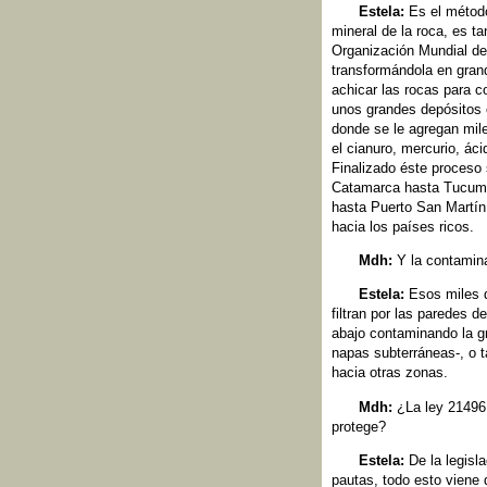
Estela:
Es el método 
mineral de la roca, es t
Organización Mundial de
transformándola en grand
achicar las rocas para co
unos grandes depósitos 
donde se le agregan mil
el cianuro, mercurio, áci
Finalizado éste proceso 
Catamarca hasta Tucumán
hasta Puerto San Martín 
hacia los países ricos.
Mdh:
Y la contamin
Estela:
Esos miles d
filtran por las paredes 
abajo contaminando la gr
napas subterráneas-, o t
hacia otras zonas.
Mdh:
¿La ley 21496 
protege?
Estela:
De la legisl
pautas, todo esto viene