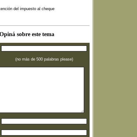
ención del impuesto al cheque
Opiná sobre este tema
(no más de 500 palabras please)