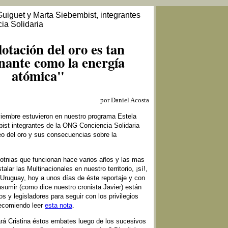
Guiguet y Marta Siebembist, integrantes
ia Solidaria
otación del oro es tan
nante como la energía
atómica"
por Daniel Acosta
iembre estuvieron en nuestro programa Estela
ist integrantes de la ONG Conciencia Solidaria
eo del oro y sus consecuencias sobre la
tnias que funcionan hace varios años y las mas
alar las Multinacionales en nuestro territorio, ¡sí!,
n Uruguay, hoy a unos días de éste reportaje y con
 asumir (como dice nuestro cronista Javier) están
s y legisladores para seguir con los privilegios
recomiendo leer
esta nota
.
á Cristina éstos embates luego de los sucesivos