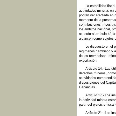
La estabilidad fisca
actividades mineras en 
podrán ver afectada en má
momento de la presenta
contribuciones impositiv
los ámbitos nacional, pr
acuerdo al artículo 4°, ú
alcancen como sujetos 
Lo dispuesto en el p
regímenes cambiario y ar
de los reembolsos, reint
exportación.
Artículo 14.- Las ut
derechos mineros, como 
actividades comprendida
disposiciones del Capítu
Ganancias.
Artículo 17.- Los in
la actividad minera esta
partir del ejercicio fisc
Artículo 21.- Los in