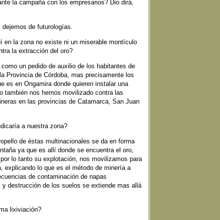
nte la campaña con los empresarios? Dio dirá,
y dejemos de futurologías.
í en la zona no existe ni un miserable montículo
tra la extracción del oro?
omo un pedido de auxilio de los habitantes de
 la Provincia de Córdoba, mas precisamente los
que es en Ongamira donde quieren instalar una
o también nos hemos movilizado contra las
mineras en las provincias de Catamarca, San Juan
dicaría a nuestra zona?
ropello de éstas multinacionales se da en forma
ntaña ya que es allí donde se encuentra el oro,
 por lo tanto su explotación, nos movilizamos para
 explicando lo que es el método de minería a
secuencias de contaminación de napas
s y destrucción de los suelos se extiende mas allá
ma lixiviación?