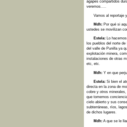
ágapes compartidos dura
veremos.....
Vamos al reportaje 
Mdh:
Por qué si aqu
ustedes se movilizan con
Estela:
Lo hacemos c
los pueblos del norte de
del valle de Punilla ya 
explotación minera, com
instalaciones de otras 
etc, etc.
Mdh:
Y en que perju
Estela:
Si bien el at
directa en la zona de mo
cobre y otros minerales,
que tomemos conciencia,
cielo abierto y sus con
subterráneas, ríos, lago
de dichos lugares.
Mdh:
A que se le lla