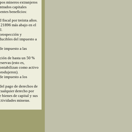
upos mineros extranjeros
ntrados capitales
ientes beneficios:
 fiscal por treinta años.
y 21896 más abajo en el
l.
prospección y
ducibles del impuesto a
e impuesto a las
ción de hasta un 50 %
eservas (esto es,
ontabilizan como activo
produjeron).
de impuesto a los
del pago de derechos de
cualquier derecho por
 bienes de capital y sus
ctividades mineras.