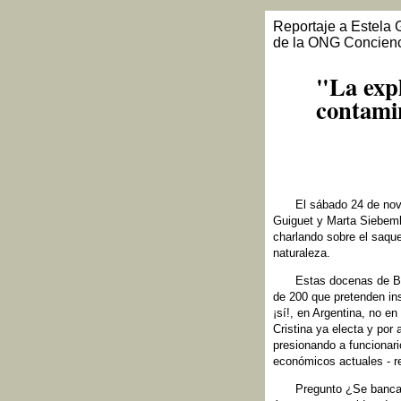
Reportaje a Estela 
de la ONG Concienc
"La expl
contami
El sábado 24 de nov
Guiguet y Marta Siebemb
charlando sobre el saqu
naturaleza.
Estas docenas de Bo
de 200 que pretenden inst
¡sí!, en Argentina, no e
Cristina ya electa y por
presionando a funcionario
económicos actuales - 
Pregunto ¿Se bancar