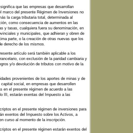
l significa que las empresas que desarrollan
el marco del presente Régimen de Inversiones no
s la carga tributaria total, determinada al
ción, como consecuencia de aumentos en las
as y tasas, cualquiera fuera su denominación, en
ovinciales y municipales, que adhieran y obren de
ltima parte, o la creación de otras nuevas que los
de derecho de los mismos.
resente artículo será también aplicable a los
ancelario, con exclusión de la paridad cambiaria y
egros y/o devolución de tributos con motivo de la
ilidades provenientes de los aportes de minas y de
capital social, en empresas que desarrollen
s en el presente régimen de acuerdo a las
lo III, estarán exentas del Impuesto a las
scriptos en el presente régimen de inversiones para
rán exentos del Impuesto sobre los Activos, a
al en curso al momento de la inscripción.
scriptos en el presente régimen estarán exentos del