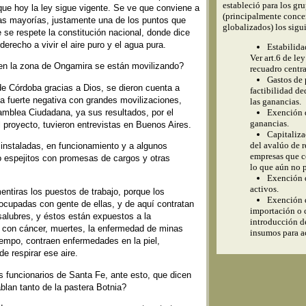
estableció para los gr
que hoy la ley sigue vigente. Se ve que conviene a
(principalmente conce
las mayorías, justamente una de los puntos que
globalizados) los sigu
se respete la constitución nacional, donde dice
derecho a vivir el aire puro y el agua pura.
Estabilidad
Ver art.6 de le
n la zona de Ongamira se están movilizando?
recuadro centra
Gastos de 
e Córdoba gracias a Dios, se dieron cuenta a
factibilidad de
 fuerte negativa con grandes movilizaciones,
las ganancias.
blea Ciudadana, ya sus resultados, por el
Exención d
ganancias.
proyecto, tuvieron entrevistas en Buenos Aires.
Capitaliza
del avalúo de r
nstaladas, en funcionamiento y a algunos
empresas que c
o espejitos con promesas de cargos y otras
lo que aún no 
Exención 
activos.
ntiras los puestos de trabajo, porque los
Exención 
ocupadas con gente de ellas, y de aquí contratan
importación o 
salubres, y éstos están expuestos a la
introducción de
 con cáncer, muertes, la enfermedad de minas
insumos para a
empo, contraen enfermedades en la piel,
e respirar ese aire.
 funcionarios de Santa Fe, ante esto, que dicen
blan tanto de la pastera Botnia?