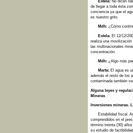
Estela:
No dicen nad
de llegar a toda ésta zo
conciencia ya que el ag
es nuestro grito.
Mdh:
¿Cómo continú
Estela:
El 12/12/200
realiza una movilización
las multinacionales min
concentración.
Mdh:
¿Algo más par
Marta:
El agua es un
además el resto de los 
contaminada también vam
Alguna leyes y regulac
Mineras
Inversiones mineras. Le
Estabilidad fiscal. 
comprendidos en el prese
término treinta (30) año
su estudio de factibilidad