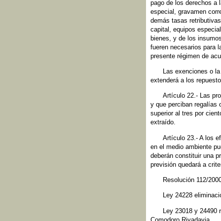
pago de los derechos a l
especial, gravamen corre
demás tasas retributivas
capital, equipos especi
bienes, y de los insumos
fueren necesarios para l
presente régimen de acue
Las exenciones o la
extenderá a los repuest
Artículo 22.- Las pr
y que perciban regalías 
superior al tres por cien
extraído.
Artículo 23.- A los 
en el medio ambiente pu
deberán constituir una pr
previsión quedará a crit
Resolución 112/2000
Ley 24228 eliminaci
Ley 23018 y 24490 r
Comodoro Rivadavia