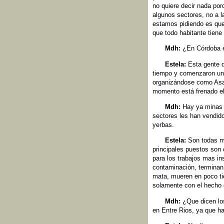
no quiere decir nada por
algunos sectores, no a 
estamos pidiendo es que 
que todo habitante tiene 
Mdh:
¿En Córdoba e
Estela:
Esta gente d
tiempo y comenzaron una
organizándose como Asam
momento está frenado el 
Mdh:
Hay ya minas i
sectores les han vendid
yerbas.
Estela:
Son todas me
principales puestos son 
para los trabajos mas in
contaminación, terminan
mata, mueren en poco ti
solamente con el hecho d
Mdh:
¿Que dicen los
en Entre Rios, ya que ha