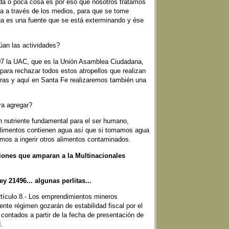
a o poca cosa es por eso que nosotros tratamos
na a través de los medios, para que se tome
ua es una fuente que se está exterminando y ése
an las actividades?
7 la UAC, que es la Unión Asamblea Ciudadana,
 para rechazar todos estos atropellos que realizan
eras y aquí en Santa Fe realizaremos también una
a agregar?
 nutriente fundamental para el ser humano,
alimentos contienen agua así que si tomamos agua
os a ingerir otros alimentos contaminados.
iones que amparan a la Multinacionales
y 21496... algunas perlitas...
Artículo 8.- Los emprendimientos mineros
nte régimen gozarán de estabilidad fiscal por el
s contados a partir de la fecha de presentación de
.