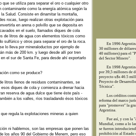
que se utiliza para separar el oro o cualquier otro
an contaminante como la energía atómica según la
 la Salud. Consiste en dinamitar la montaña,
es rocas, luego realizan otras explotación para
nvertirla en arena o polvillo que se deposita en
cavados en el suelo, llamados diques de cola
es de litros de agua con elementos tóxicos como
do sulfúrico y otros para separar el oro de la roca.
En 1996 Argentina
se lo lleva por mineraloductos por ejemplo de
30 millones de dólares
 más de 200 km. y luego desde allí por tren
40 millones) para el "
en el sur de Santa Fe, para desde ahí exportarlo
del Sector Minero".
En 1998 Argentina
por 39,5 millones de d
ación como se produce?
proyecto u$s 46.5 mil
Proyecto de Desarroll
e litros llenos de residuos contaminantes, se
Técnica".
de esos diques de cola y comienza a drenar hacia
an reserva de agua dulce que tiene éste país -
Los créditos cont
ambién a los valles, ríos trasladando ésos tóxicos
reforma del marco jurí
para "promover" la gra
Argentina.
que regula la explotaciones mineras a quien
Fue así, y con la
Mundial, como a lo lar
ación ni hablemos, son las empresas que ponen las
se fueron introduciend
prohibición al Estado 
 de los años 90 del Gobierno de Menem, pero eso