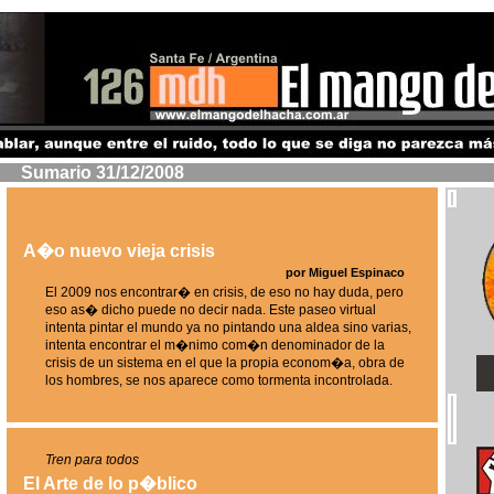
Sumario 31/12/2008
A�o nuevo vieja crisis
por Miguel Espinaco
El 2009 nos encontrar� en crisis, de eso no hay duda, pero
eso as� dicho puede no decir nada. Este paseo virtual
intenta pintar el mundo ya no pintando una aldea sino varias,
intenta encontrar el m�nimo com�n denominador de la
crisis de un sistema en el que la propia econom�a, obra de
los hombres, se nos aparece como tormenta incontrolada.
Tren para todos
El Arte de lo p�blico