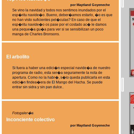
por Maytland Goyeneche
Se vino la navidad y todos nos sentimos inundados por el
esp�ritu navide�o. Bueno, deber�amos estarlo, �o es que
no han visto suficientes pel�culas? En caso de que el
esp�ritu navide�o os pase por el costado ac� le damos
una peque�a gu�a para ver si se sensibilizan un poco
manga de Charles Bronsons.
El arbolito
Si fuera a haber una edici�n especial navide�a de nuestro
programa de radio, esta ser�a seguramente la nota de
apertura. Como no la habr�, s�lo queda publicarla en esta
edici�n findea�era de El Mango del Hacha. Se puede
entrar sin sidra y sin pan dulce..
Fotogaler�a
Inconciente colectivo
por Maytland Goyeneche