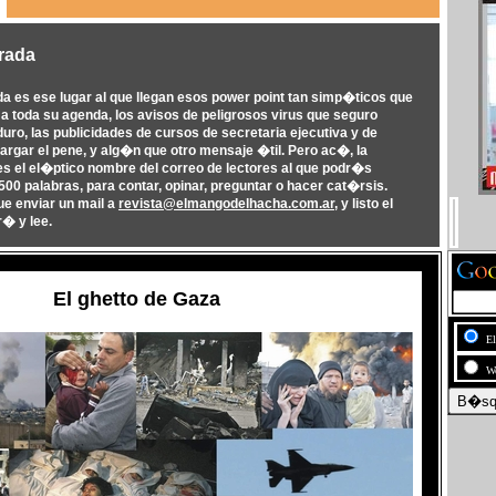
rada
da es ese lugar al que llegan esos power point tan simp�ticos que
a toda su agenda, los avisos de peligrosos virus que seguro
ro, las publicidades de cursos de secretaria ejecutiva y de
argar el pene, y alg�n que otro mensaje �til. Pero ac�, la
es el el�ptico nombre del correo de lectores al que podr�s
0 palabras, para contar, opinar, preguntar o hacer cat�rsis.
 enviar un mail a
revista@elmangodelhacha.com.ar
, y listo el
r� y lee.
El ghetto de Gaza
E
W