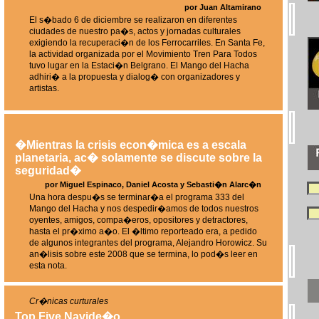
por Juan Altamirano
El s�bado 6 de diciembre se realizaron en diferentes
ciudades de nuestro pa�s, actos y jornadas culturales
exigiendo la recuperaci�n de los Ferrocarriles. En Santa Fe,
la actividad organizada por el Movimiento Tren Para Todos
tuvo lugar en la Estaci�n Belgrano. El Mango del Hacha
adhiri� a la propuesta y dialog� con organizadores y
artistas.
�Mientras la crisis econ�mica es a escala
planetaria, ac� solamente se discute sobre la
seguridad�
por Miguel Espinaco, Daniel Acosta y Sebasti�n Alarc�n
Una hora despu�s se terminar�a el programa 333 del
Mango del Hacha y nos despedir�amos de todos nuestros
oyentes, amigos, compa�eros, opositores y detractores,
hasta el pr�ximo a�o. El �ltimo reporteado era, a pedido
de algunos integrantes del programa, Alejandro Horowicz. Su
an�lisis sobre este 2008 que se termina, lo pod�s leer en
esta nota.
Cr�nicas curturales
Top Five Navide�o