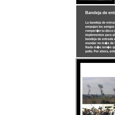
Bandeja de ent
La bandeja de entra
empujan los amigos 
romper�n tu disco du
implementos para al
bandeja de entrada 
mandar no m�s de 50
Nada m�s ten�s que
pollo. Por ahora, ent