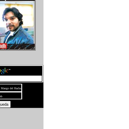
l Mango del Hacha
eb