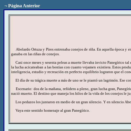
¬
Página Anterior
Abelardo Ortuza y Pires entrenaba conejos de riña. En aquella época y en a
ganaba en las riñas de conejos.
Casi once meses y sesenta peleas a muerte llevaba invicto Panegírico tal e
la lucha acicateaban a las bestias con cuanto vejamen existiera. Estos prod
inteligencia, estudio y recreación en perfecto equilibrio lograron que el con
El día de su trágica muerte a más de uno se le piantó un lagrimón. Ese con
Escenario: dos de la mañana, reñidero a pleno, gran lucha gran, Panegíric
nació muerto. El destino que maneja los hilos de la vida de los conejos le j
Los pedazos los juntaron en medio de un gran silencio. Y en silencio Abela
Vaya este sentido homenaje al gran Panegírico.