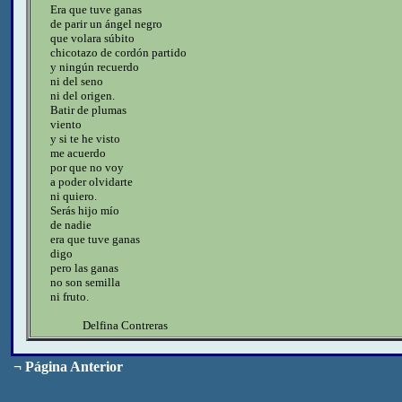
Era que tuve ganas
de parir un ángel negro
que volara súbito
chicotazo de cordón partido
y ningún recuerdo
ni del seno
ni del origen.
Batir de plumas
viento
y si te he visto
me acuerdo
por que no voy
a poder olvidarte
ni quiero.
Serás hijo mío
de nadie
era que tuve ganas
digo
pero las ganas
no son semilla
ni fruto.
Delfina Contreras
¬
Página Anterior