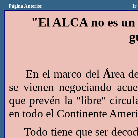
¬
Página Anterior
Ir
"El ALCA no es un i
g
En el marco del
Á
rea d
se vienen negociando acue
que prevén la "libre" circu
en todo el Continente Amer
Todo tiene que ser decodi