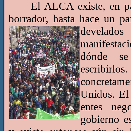
El ALCA existe, en pape
borrador, hasta hace un pa
develado
manifestac
dónde se
escribirl
concretam
Unidos. El
entes neg
gobierno e