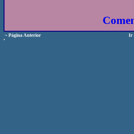
Coment
¬
Página Anterior
Ir