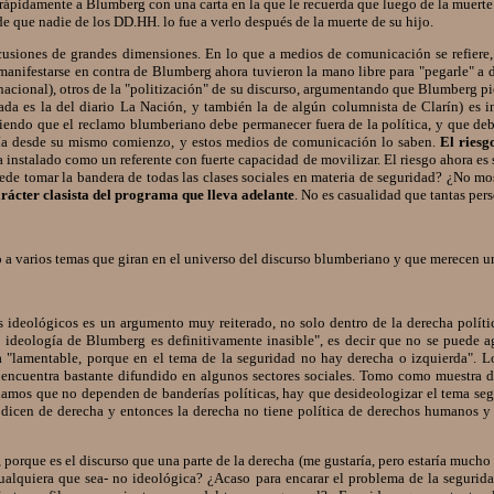
ápidamente a Blumberg con una carta en la que le recuerda que luego de la muerte de
 de que nadie de los DD.HH. lo fue a verlo después de la muerte de su hijo.
iones de grandes dimensiones. En lo que a medios de comunicación se refiere, cla
manifestarse en contra de Blumberg ahora tuvieron la mano libre para "pegarle" a d
 nacional), otros de la "politización" de su discurso, argumentando que Blumberg 
a es la del diario La Nación, y también la de algún columnista de Clarín) es int
iendo que el reclamo blumberiano debe permanecer fuera de la política, y que debe
gía desde su mismo comienzo, y estos medios de comunicación lo saben.
El riesg
 instalado como un referente con fuerte capacidad de movilizar. El riesgo ahora es s
de tomar la bandera de todas las clases sociales en materia de seguridad? ¿No mos
carácter clasista del programa que lleva adelante
. No es casualidad que tantas pe
 a varios temas que giran en el universo del discurso blumberiano y que merecen un
ideológicos es un argumento muy reiterado, no solo dentro de la derecha política
ideología de Blumberg es definitivamente inasible", es decir que no se puede aga
ra "lamentable, porque en el tema de la seguridad no hay derecha o izquierda". L
e encuentra bastante difundido en algunos sectores sociales. Tomo como muestra do
reclamos que no dependen de banderías políticas, hay que desideologizar el tema seg
e dicen de derecha y entonces la derecha no tiene política de derechos humanos y 
porque es el discurso que una parte de la derecha (me gustaría, pero estaría mucho
-cualquiera que sea- no ideológica? ¿Acaso para encarar el problema de la seguri