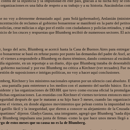
ontra de la injusticia y la impunidad en este país, gracias a su lucha hoy se cono
s organizaciones es una falta de respeto a su trabajo y a su historia. Atacándolas c
o voy a detenerme demasiado aquí: para Solá (gobernador), Arslanián (ministro de
oncentración de reclamos al gobierno bonaerense se manifestó en la parte del petit
licías, crear milicias o algo por el estilo con ciudadanos y policías retirados, y má
inicio de los cruces y respuestas que Blumberg recibió de numerosos sectores. El act
 luego del acto, Blumberg se acercó hasta la Casa de Buenos Aires para entregar su
rno bonaerense se basó en refutar punto por punto las demandas del padre de Axel, a
ió el viernes a responderle a Blumberg en duros términos, dando comienzo al escán
a siguiente, en un reportaje a un diario, dijo que Blumberg trataba de desestabil
l gobierno nacional y por eso Blumberg no critica a Kirchner (ver recuadro). Fue
estión de suposiciones e intrigas políticas, no voy a hacer aquí conclusiones.
mberg, Kirchner y los ministros nacionales optaron por un silencio casi absoluto. 
a, una pantalla para entretener a los medios con el aumento del sueldo básico. E
esidente y las organizaciones de DD.HH. que tuvo como excusa oficial la promulgac
a dichas organizaciones. Las reunidas con Kirchner el viernes tuvieron entonces micr
 seguridad después de que le mataran a su hijo hace 5 meses, cuando las organizac
e el viernes, en donde algunos movimientos que pelean contra la impunidad tomar
 gatillo fácil y la inseguridad, que dieron a conocer su alejamiento de la Cruzad
rtimos" dijeron. Gladys Gauna, una integrante, agregó que Blumberg "nada dijo so
y Blumberg impulsara una junta de firmas -como la que hace unos meses llegó a lo
go de estos meses que su causa no es la de Blumberg.