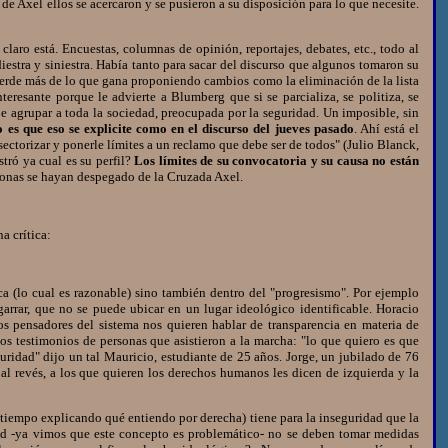
 Axel ellos se acercaron y se pusieron a su disposición para lo que necesite.
ro está. Encuestas, columnas de opinión, reportajes, debates, etc., todo al
iestra y siniestra. Había tanto para sacar del discurso que algunos tomaron su
pierde más de lo que gana proponiendo cambios como la eliminación de la lista
eresante porque le advierte a Blumberg que si se parcializa, se politiza, se
 agrupar a toda la sociedad, preocupada por la seguridad. Un imposible, sin
o es que eso se explicite como en el discurso del jueves pasado
. Ahí está el
ectorizar y ponerle límites a un reclamo que debe ser de todos" (Julio Blanck,
tró ya cual es su perfil?
Los límites de su convocatoria y su causa no están
rsonas se hayan despegado de la Cruzada Axel.
a crítica:
 (lo cual es razonable) sino también dentro del "progresismo". Por ejemplo
rrar, que no se puede ubicar en un lugar ideológico identificable. Horacio
os pensadores del sistema nos quieren hablar de transparencia en materia de
s testimonios de personas que asistieron a la marcha: "lo que quiero es que
uridad" dijo un tal Mauricio, estudiante de 25 años. Jorge, un jubilado de 76
al revés, a los que quieren los derechos humanos les dicen de izquierda y la
 tiempo explicando qué entiendo por derecha) tiene para la inseguridad que la
dad -ya vimos que este concepto es problemático- no se deben tomar medidas