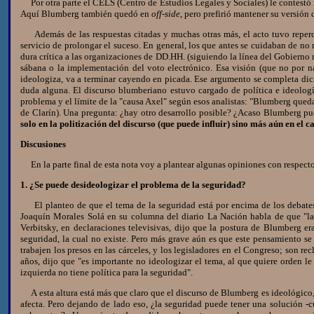
Por otra parte el CELS (Centro de Estudios Legales y Sociales) le contestó r
Aquí Blumberg también quedó en
off-side
, pero prefirió mantener su versión
Además de las respuestas citadas y muchas otras más, el acto tuvo repercus
servicio de prolongar el suceso. En general, los que antes se cuidaban de no 
dura crítica a las organizaciones de DD.HH. (siguiendo la línea del Gobierno
sábana o la implementación del voto electrónico. Esa visión (que no por nad
ideologiza, va a terminar cayendo en picada. Ese argumento se completa dic
duda alguna. El discurso blumberiano estuvo cargado de política e ideolo
problema y el límite de la "causa Axel" según esos analistas: "Blumberg queda
de Clarín). Una pregunta: ¿hay otro desarrollo posible? ¿Acaso Blumberg pue
solo en la politización del discurso (que puede influir) sino más aún en el 
Discusiones
En la parte final de esta nota voy a plantear algunas opiniones con respecto
1. ¿Se puede desideologizar el problema de la seguridad?
El planteo de que el tema de la seguridad está por encima de los debates 
Joaquín Morales Solá en su columna del diario La Nación habla de que "la 
Verbitsky, en declaraciones televisivas, dijo que la postura de Blumberg e
seguridad, la cual no existe. Pero más grave aún es que este pensamiento s
trabajen los presos en las cárceles, y los legisladores en el Congreso; son 
años, dijo que "es importante no ideologizar el tema, al que quiere orden l
izquierda no tiene política para la seguridad".
A esta altura está más que claro que el discurso de Blumberg es ideológico, 
afecta. Pero dejando de lado eso, ¿la seguridad puede tener una solución 