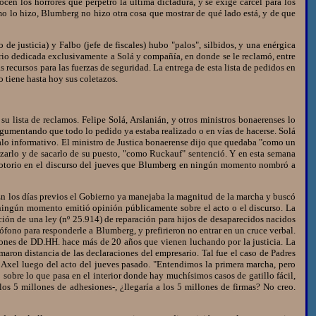
cen los horrores que perpetró la última dictadura, y se exige cárcel para los
omo lo hizo, Blumberg no hizo otra cosa que mostrar de qué lado está, y de que
 justicia) y Falbo (jefe de fiscales) hubo "palos", silbidos, y una enérgica
orio dedicada exclusivamente a Solá y compañía, en donde se le reclamó, entre
s recursos para las fuerzas de seguridad. La entrega de esta lista de pedidos en
o tiene hasta hoy sus coletazos.
 lista de reclamos. Felipe Solá, Arslanián, y otros ministros bonaerenses lo
rgumentando que todo lo pedido ya estaba realizado o en vías de hacerse. Solá
dalo informativo. El ministro de Justica bonaerense dijo que quedaba "como un
izarlo y de sacarlo de su puesto, "como Ruckauf" sentenció. Y en esta semana
 notorio en el discurso del jueves que Blumberg en ningún momento nombró a
En los días previos el Gobierno ya manejaba la magnitud de la marcha y buscó
n ningún momento emitió opinión públicamente sobre el acto o el discurso. La
ión de una ley (nº 25.914) de reparación para hijos de desaparecidos nacidos
ófono para responderle a Blumberg, y prefirieron no entrar en un cruce verbal.
iones de DD.HH. hace más de 20 años que vienen luchando por la justicia. La
on distancia de las declaraciones del empresario. Tal fue el caso de Padres
a Axel luego del acto del jueves pasado. "Entendimos la primera marcha, pero
bre lo que pasa en el interior donde hay muchísimos casos de gatillo fácil,
s 5 millones de adhesiones-, ¿llegaría a los 5 millones de firmas? No creo.