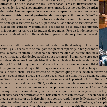
formación Pública o acabar con las listas sábanas. Pero esa "transversalidad"
o se entienden los reclamos anteriormente enumerados como pedidos de orden
es del poder. Aunque repasando esta nota se recuperan algunas cosas para ir
 de una división social profunda, de una separación entre "ellos" y
ealidad, identificando por ejemplo a los secuestradores como delincuentes que
ra zonas para secuestros sino que participa de las bandas de secuestradores.
"olas de inseguridad" y crecimiento del negocio de la seguridad privada,
más poderes represivos a las fuerzas de seguridad. Pero de los delincuentes
 exclusividad de los villeros, de los piqueteros, de los pobres en general.
na mal influenciada por sectores de la derecha (la idea de que el entorno
esita - y él es consiente de eso- para recuperar el espacio público y el poder
stas); o como un simple ciudadano que busca mejorar las instituciones para
e apoliticidad y desideologización de sus reclamos). Por mi parte creo que
 rodean, tiene una ideología identificable con la derecha más recalcitrante
ullrich y López Murphy (un dato más para los que piensan en la neutralidad
o la pregunta planteada- que Blumberg expresa a un sector de la derecha que
tra la "delincuencia". El aislamiento de los pobres, que por la relación de fuerzas 
a por Buenos Aires, porque me parece que si bien las opiniones de Blumberg influyen e
n son diferentes según las zonas (vuelvo a sostener aquí la particularidad de Buenos
 la baja tuvieron durante el 2002, en tiempos en que piqueteros y asambleas ba
a través de acciones que funcionan como polarizadoras sociales. En el "tironeo" de 
 piqueteros, a causa de un giro a la derecha que lleva 2 años, pero que no logr
 se puedan hacer generalizaciones al país entero, pero con reservas. Un sector de la
trategia que un sector de la derecha viene construyendo luego de Diciembre de 2001
efinición (discriminación) social que ha tenido la causa de Blumberg, y la expli
arodiando al manifiesto Comunista, el Blumberg político podría llegar a ser el sep