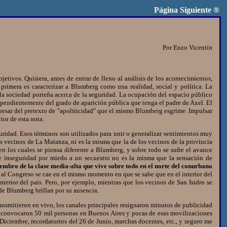
Página Siguiente
®
Por Enzo Vicentín
ivos. Quisiera, antes de entrar de lleno al análisis de los acontecimientos,
primera es caracterizar a Blumberg como una realidad, social y política. La
la sociedad porteña acerca de la seguridad. La ocupación del espacio público
ependientemente del grado de aparición pública que tenga el padre de Axel. El
 a pesar del pretexto de "apoliticidad" que el mismo Blumberg esgrime. Impulsar
ior de esta nota.
ridad. Esos términos son utilizados para unir o generalizar sentimientos muy
 vecinos de La Matanza, ni es la misma que la de los vecinos de la provincia
n los cuales se piensa diferente a Blumberg, y sobre todo se sufre el avance
de inseguridad por miedo a un secuestro no es la misma que la sensación de
mbro de la clase media-alta que vive sobre todo en el norte del conurbano
 al Congreso se cae en el mismo momento en que se sabe que en el interior del
erior del país. Pero, por ejemplo, mientras que los vecinos de San Isidro se
 de Blumberg brillan por su ausencia.
ansmitieron en vivo, los canales principales resignaron minutos de publicidad
e convocaron 50 mil personas en Buenos Aires y pocas de esas movilizaciones
Diciembre, recordatorios del 26 de Junio, marchas docentes, etc., y seguro me