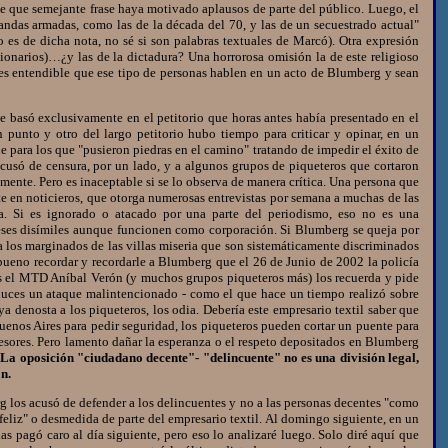
ble que semejante frase haya motivado aplausos de parte del público. Luego, el
bandas armadas, como las de la década del 70, y las de un secuestrado actual"
o es de dicha nota, no sé si son palabras textuales de Marcó). Otra expresión
ucionarios)…¿y las de la dictadura? Una horrorosa omisión la de este religioso
o es entendible que ese tipo de personas hablen en un acto de Blumberg y sean
basó exclusivamente en el petitorio que horas antes había presentado en el
 punto y otro del largo petitorio hubo tiempo para criticar y opinar, en un
ue para los que "pusieron piedras en el camino" tratando de impedir el éxito de
cusó de censura, por un lado, y a algunos grupos de piqueteros que cortaron
ente. Pero es inaceptable si se lo observa de manera crítica. Una persona que
e en noticieros, que otorga numerosas entrevistas por semana a muchas de las
. Si es ignorado o atacado por una parte del periodismo, eso no es una
eses disímiles aunque funcionen como corporación. Si Blumberg se queja por
a los marginados de las villas miseria que son sistemáticamente discriminados
 bueno recordar y recordarle a Blumberg que el 26 de Junio de 2002 la policía
es el MTD Aníbal Verón (y muchos grupos piqueteros más) los recuerda y pide
s luces un ataque malintencionado - como el que hace un tiempo realizó sobre
 denosta a los piqueteros, los odia. Debería este empresario textil saber que
Buenos Aires para pedir seguridad, los piqueteros pueden cortar un puente para
sesores. Pero lamento dañar la esperanza o el respeto depositados en Blumberg
.
La oposición "ciudadano decente"- "delincuente" no es una división legal,
n.
 los acusó de defender a los delincuentes y no a las personas decentes "como
eliz" o desmedida de parte del empresario textil. Al domingo siguiente, en un
s pagó caro al día siguiente, pero eso lo analizaré luego. Solo diré aquí que