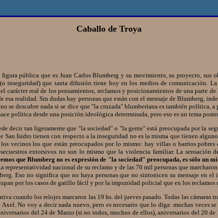
Caballo de Troya
igura pública que es Juan Carlos Blumberg y su movimiento, su proyecto, sus objet
(o inseguridad) que tanta difusión tiene hoy en los medios de comunicación. La 
el carácter real de los pensamientos, reclamos y posicionamientos de una parte de 
e de esa realidad. Sin dudas hay personas que están con el mensaje de Blumberg, ind
o, no se descubre nada si se dice que "la cruzada" blumberiana es también política,
e hace política desde una posición ideológica determinada, pero eso es un tema poster
decir tan ligeramente que "la sociedad" o "la gente" está preocupada por la segu
 San Isidro tienen con respecto a la inseguridad no es la misma que tienen algunos
 los vecinos los que están preocupados por lo mismo: hay villas o barrios pobres e
 secuestros extorsivos no son lo mismo que la violencia familiar. La sensación 
emos que Blumberg no es expresión de "la sociedad" preocupada, es sólo un mie
a representatividad nacional de su reclamo y de las 70 mil personas que marcharon
rg. Eso no significa que no haya personas que no sintonicen su mensaje en el int
upan por los casos de gatillo fácil y por la impunidad policial que en los reclamos
va cuando los relojes marcaron las 19 hs. del jueves pasado. Todas las cámaras tr
de Axel. No voy a decir nada nuevo, pero es necesario que lo diga: muchas veces s
niversarios del 24 de Marzo (si no todos, muchos de ellos), aniversarios del 20 de 