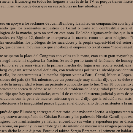
a meter a Blumberg en todos los hogares a través de la TV, es porque tienen inter
aún más: ¿se puede decir que en sus palabras no hay ideología?
eso en apoyo a los reclamos de Juan Blumberg. La mitad en comparación con la p
ando que los resonantes secuestros de Garnil o Gaita son combustible para e
ógico de la marcha, pero no será en esta nota. He leído algunos artículos que lo in
zález en Página 12, donde se interpreta a la marcha como un acto religioso: 
las encendidas, los prólogos de los sacerdotes y la propia expresividad del señor
go, que define al movimiento que encabeza el empresario textil como "neo-evangeli
ocuparon la plaza del Congreso con velas en la mano, eran en su gran mayoría pe
 lo negó nadie, ni siquiera La Nación. Se notó por lo tanto el fenómeno de homog
 torno a su persona vista en la primera marcha dio lugar a un recorte social, una
g es ya un sector social definido, con tendencias políticas e ideológicas identif
n ella, los concurrentes a la marcha dijeron votar a Patti, Carrió, Macri o Lópe
isiones del país' (38 %), mientras que un porcentaje muy similar dijo que 'se debe 
ima de la inseguridad o tener un pariente o conocido que lo fue. Y un 18 por ciento
encuestador acerca de cómo se soluciona el problema de la seguridad pinta de cuer
to dijo que hay que cambiarlas, otro 14 de cambiar el sistema judicial y otro de 
 soluciona con la pena de muerte, mientras que un 2 dijo que la solución son 'más
uciones a la inseguridad parece figurar en el diccionario de los asistentes a la ma
ués de que Blumberg entregara el petitorio -que más tarde leería- a algunos repre
rg estuvo acompañado de Cristian Ramaro y los padres de Nicolás Garnil, que estu
ongreso, los manifestantes ya habían encendido sus velas y esperaban por su discu
 rabino, un pastor y un sacerdote (¡!). Este intento de mostrar una imagen panreligi
iesen dicho lo que dijeron. Porque el rabino Sergio Bergman -el primero en hablar