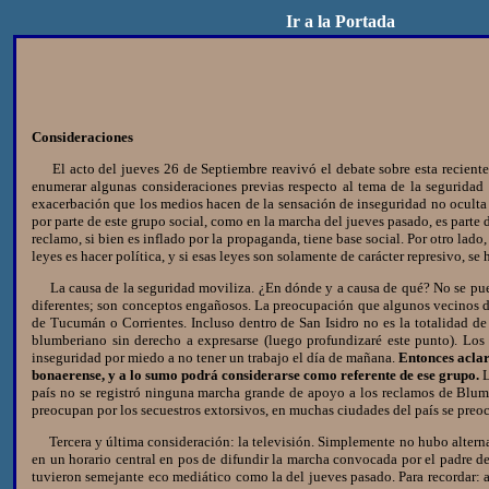
Ir a la Portada
Consideraciones
El acto del jueves 26 de Septiembre reavivó el debate sobre esta reciente f
enumerar algunas consideraciones previas respecto al tema de la seguridad 
exacerbación que los medios hacen de la sensación de inseguridad no oculta 
por parte de este grupo social, como en la marcha del jueves pasado, es part
reclamo, si bien es inflado por la propaganda, tiene base social. Por otro lad
leyes es hacer política, y si esas leyes son solamente de carácter represivo, s
La causa de la seguridad moviliza. ¿En dónde y a causa de qué? No se puede 
diferentes; son conceptos engañosos. La preocupación que algunos vecinos de
de Tucumán o Corrientes. Incluso dentro de San Isidro no es la totalidad de
blumberiano sin derecho a expresarse (luego profundizaré este punto). Los
inseguridad por miedo a no tener un trabajo el día de mañana.
Entonces aclar
bonaerense, y a lo sumo podrá considerarse como referente de ese grupo.
L
país no se registró ninguna marcha grande de apoyo a los reclamos de Blumbe
preocupan por los secuestros extorsivos, en muchas ciudades del país se preoc
Tercera y última consideración: la televisión. Simplemente no hubo alternati
en un horario central en pos de difundir la marcha convocada por el padre 
tuvieron semejante eco mediático como la del jueves pasado. Para recordar: a