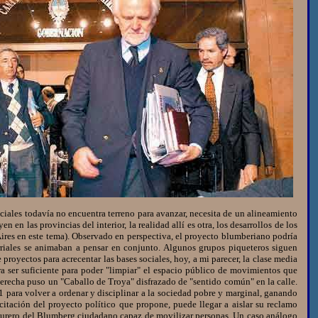
sociales todavía no encuentra terreno para avanzar, necesita de un alineamiento
n las provincias del interior, la realidad allí es otra, los desarrollos de los
 Aires en este tema). Observado en perspectiva, el proyecto blumberiano podría
rriales se animaban a pensar en conjunto. Algunos grupos piqueteros siguen
proyectos para acrecentar las bases sociales, hoy, a mi parecer, la clase media
a ser suficiente para poder "limpiar" el espacio público de movimientos que
 derecha puso un "Caballo de Troya" disfrazado de "sentido común" en la calle.
 para volver a ordenar y disciplinar a la sociedad pobre y marginal, ganando
citación del proyecto político que propone, puede llegar a aislar su reclamo
ulturero del Blumberg ciudadano capaz de movilizar personas. Un caso análogo