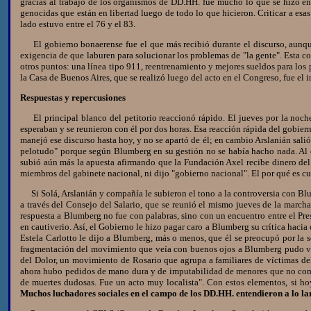
gracias al trabajo de los organismos de DD.HH. fue mucho lo que se hizo en c
genocidas que están en libertad luego de todo lo que hicieron. Criticar a esa
lado estuvo entre el 76 y el 83.
El gobierno bonaerense fue el que más recibió durante el discurso, aunque n
exigencia de que laburen para solucionar los problemas de "la gente". Esta c
otros puntos: una línea tipo 911, reentrenamiento y mejores sueldos para los po
la Casa de Buenos Aires, que se realizó luego del acto en el Congreso, fue el 
Respuestas y repercusiones
El principal blanco del petitorio reaccionó rápido. El jueves por la noche,
esperaban y se reunieron con él por dos horas. Esa reacción rápida del gobie
manejó ese discurso hasta hoy, y no se apartó de él; en cambio Arslanián sal
pelotudo" porque según Blumberg en su gestión no se había hacho nada. Al dí
subió aún más la apuesta afirmando que la Fundación Axel recibe dinero de
miembros del gabinete nacional, ni dijo "gobierno nacional". El por qué es cu
Si Solá, Arslanián y compañía le subieron el tono a la controversia con Blu
a través del Consejo del Salario, que se reunió el mismo jueves de la march
respuesta a Blumberg no fue con palabras, sino con un encuentro entre el Pr
en cautiverio. Así, el Gobierno le hizo pagar caro a Blumberg su crítica haci
Estela Carlotto le dijo a Blumberg, más o menos, que él se preocupó por la
fragmentación del movimiento que veía con buenos ojos a Blumberg pudo vers
del Dolor, un movimiento de Rosario que agrupa a familiares de víctimas del
ahora hubo pedidos de mano dura y de imputabilidad de menores que no compa
de muertes dudosas. Fue un acto muy localista". Con estos elementos, si ho
Muchos luchadores sociales en el campo de los DD.HH. entendieron a lo lar