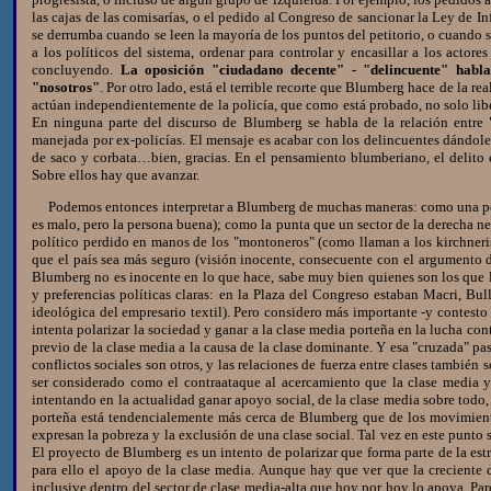
las cajas de las comisarías, o el pedido al Congreso de sancionar la Ley de In
se derrumba cuando se leen la mayoría de los puntos del petitorio, o cuand
a los políticos del sistema, ordenar para controlar y encasillar a los actor
concluyendo.
La oposición "ciudadano decente" - "delincuente" habla
"nosotros"
. Por otro lado, está el terrible recorte que Blumberg hace de la r
actúan independientemente de la policía, que como está probado, no solo libe
En ninguna parte del discurso de Blumberg se habla de la relación entre 
manejada por ex-policías. El mensaje es acabar con los delincuentes dándole 
de saco y corbata…bien, gracias. En el pensamiento blumberiano, el delito es
Sobre ellos hay que avanzar.
Podemos entonces interpretar a Blumberg de muchas maneras: como una perso
es malo, pero la persona buena); como la punta que un sector de la derecha nec
político perdido en manos de los "montoneros" (como llaman a los kirchneri
que el país sea más seguro (visión inocente, consecuente con el argumento d
Blumberg no es inocente en lo que hace, sabe muy bien quienes son los que lo
y preferencias políticas claras: en la Plaza del Congreso estaban Macri, B
ideológica del empresario textil). Pero considero más importante -y contest
intenta polarizar la sociedad y ganar a la clase media porteña en la lucha con
previo de la clase media a la causa de la clase dominante. Y esa "cruzada" pas
conflictos sociales son otros, y las relaciones de fuerza entre clases tambié
ser considerado como el contraataque al acercamiento que la clase media y
intentando en la actualidad ganar apoyo social, de la clase media sobre todo, 
porteña está tendencialemente más cerca de Blumberg que de los movimientos
expresan la pobreza y la exclusión de una clase social. Tal vez en este punto
El proyecto de Blumberg es un intento de polarizar que forma parte de la es
para ello el apoyo de la clase media. Aunque hay que ver que la creciente d
inclusive dentro del sector de clase media-alta que hoy por hoy lo apoya. P