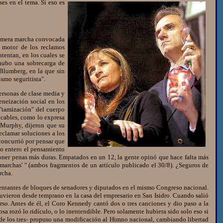
eses en el tema.
Si eso es
rimera marcha convocada
l motor de los reclamos
tentan, en los cuales se
"hubo una sobrecarga de
 Blumberg, en la que sin
smo seguritista".
rsonas de clase media y
eneización social en los
 "tamización" del cuerpo
icables, como lo expresa
z Murphy, dijeron que su
reclamar soluciones a los
 concurrió por pensar que
po entero el pensamiento
poner penas más duras. Empatados en un 12, la gente opinó que hace falta más
 marchas' " (ambos fragmentos de un artículo publicado el 30/8). ¿Seguros de
rcha.
sentantes de bloques de senadores y diputados en el mismo Congreso nacional.
vieron desde temprano en la casa del empresario en San Isidro. Cuando salió
rso. Antes de él, el Coro Kennedy cantó dos o tres canciones y dio paso a la
osa rozó lo ridículo, o lo inentendible. Pero solamente hubiera sido solo eso si
 de los tres- propuso una modificación al Himno nacional, cambiando libertad