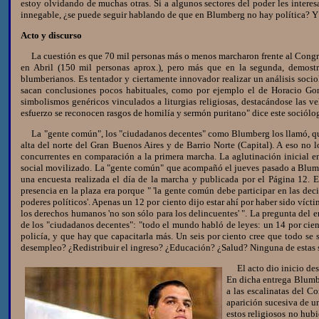
estoy olvidando de muchas otras. Si a algunos sectores del poder les interes
innegable, ¿se puede seguir hablando de que en Blumberg no hay política? Y 
Acto y discurso
La cuestión es que 70 mil personas más o menos marcharon frente al Congr
en Abril (150 mil personas aprox.), pero más que en la segunda, demostr
blumberianos. Es tentador y ciertamente innovador realizar un análisis sociol
sacan conclusiones pocos habituales, como por ejemplo el de Horacio Gon
simbolismos genéricos vinculados a liturgias religiosas, destacándose las ve
esfuerzo se reconocen rasgos de homilía y sermón puritano" dice este sociólo
La "gente común", los "ciudadanos decentes" como Blumberg los llamó, que 
alta del norte del Gran Buenos Aires y de Barrio Norte (Capital). A eso no
concurrentes en comparación a la primera marcha. La aglutinación inicial en
social movilizado. La "gente común" que acompañó el jueves pasado a Blumber
una encuesta realizada el día de la marcha y publicada por el Página 12. E
presencia en la plaza era porque " 'la gente común debe participar en las dec
poderes políticos'. Apenas un 12 por ciento dijo estar ahí por haber sido víct
los derechos humanos 'no son sólo para los delincuentes' ". La pregunta del 
de los "ciudadanos decentes": "todo el mundo habló de leyes: un 14 por cien
policía, y que hay que capacitarla más. Un seis por ciento cree que todo se
desempleo? ¿Redistribuir el ingreso? ¿Educación? ¿Salud? Ninguna de estas sol
El acto dio inicio desp
En dicha entrega Blumbe
a las escalinatas del C
aparición sucesiva de un
estos religiosos no hub