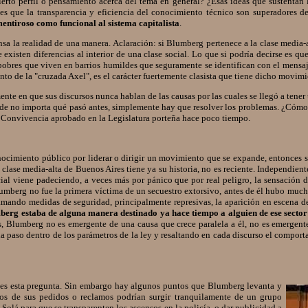
rto perfil o pensamiento acerca del tema en general? ¿Esas ideas que sustentan 
s que la transparencia y eficiencia del conocimiento técnico son superadores d
mentiroso como funcional al sistema capitalista
.
la realidad de una manera. Aclaración: si Blumberg pertenece a la clase media-al
 existen diferencias al interior de una clase social. Lo que si podría decirse es q
obres que viven en barrios humildes que seguramente se identifican con el mensaje 
nto de la "cruzada Axel", es el carácter fuertemente clasista que tiene dicho movimi
e en que sus discursos nunca hablan de las causas por las cuales se llegó a tener t
de no importa qué pasó antes, simplemente hay que resolver los problemas. ¿Cómo s
de Convivencia aprobado en la Legislatura porteña hace poco tiempo.
imiento público por liderar o dirigir un movimiento que se expande, entonces s
clase media-alta de Buenos Aires tiene ya su historia, no es reciente. Independien
cial viene padeciendo, a veces más por pánico que por real peligro, la sensación
lumberg no fue la primera víctima de un secuestro extorsivo, antes de él hubo mucho
eclamando medidas de seguridad, principalmente represivas, la aparición en escena
erg estaba de alguna manera destinado ya hace tiempo a alguien de ese sector
s, Blumberg no es emergente de una causa que crece paralela a él, no es emergent
ada paso dentro de los parámetros de la ley y resaltando en cada discurso el compo
es esta pregunta.
Sin embargo hay algunos puntos que Blumberg levanta y
unos de sus pedidos o reclamos podrían surgir tranquilamente de un grupo
 Solá para que se transparenten los ascensos en la policía, o dar publicidad a