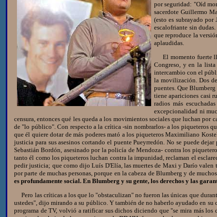
por seguridad: "Oíd mort
sacerdote Guillermo Mar
(esto es subrayado por 
escalofriante sin dudas
que reproduce la versió
aplaudidas.
El momento fuerte lleg
Congreso, y en la lista
intercambio con el públi
la movilización. Dos de
puentes. Que Blumberg s
tiene apariciones casi 
radios más escuchadas
excepcionalidad ni muc
censura, entonces qué les queda a los movimientos sociales que luchan por ca
de "lo público". Con respecto a la crítica -sin nombrarlos- a los piqueteros
que él quiere dotar de más poderes mató a los piqueteros Maximiliano Koste
justicia para sus asesinos cortando el puente Pueyrredón. No se puede dejar
Sebastián Bordón, asesinado por la policía de Mendoza- contra los piqueteros
tanto él como los piqueteros luchan contra la impunidad, reclaman el esclarec
pedir justicia; que como dijo Luís D'Elía, las muertes de Maxi y Darío valen
por parte de muchas personas, porque en la cabeza de Blumberg y de muchos 
es profundamente social. En Blumberg y su gente, los derechos y las garant
Pero las críticas a los que lo "obstaculizan" no fueron las únicas que dura
ustedes", dijo mirando a su público. Y también de no haberlo ayudado en su c
programa de TV, volvió a ratificar sus dichos diciendo que "se mira más los 