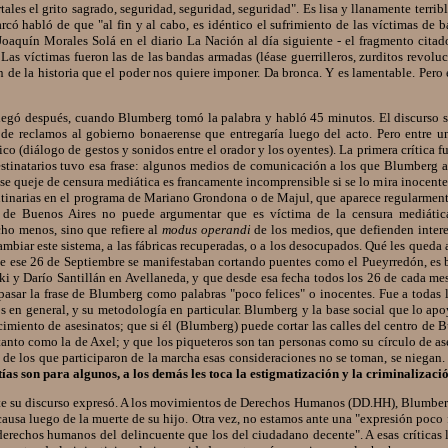
ales el grito sagrado, seguridad, seguridad, seguridad". Es lisa y llanamente terri
có habló de que "al fin y al cabo, es idéntico el sufrimiento de las víctimas de 
Joaquín Morales Solá en el diario La Nación al día siguiente - el fragmento citad
. Las víctimas fueron las de las bandas armadas (léase guerrilleros, zurditos revol
n de la historia que el poder nos quiere imponer. Da bronca. Y es lamentable. Per
ó después, cuando Blumberg tomó la palabra y habló 45 minutos. El discurso se 
 de reclamos al gobierno bonaerense que entregaría luego del acto. Pero entre un
co (diálogo de gestos y sonidos entre el orador y los oyentes). La primera crítica f
stinatarios tuvo esa frase: algunos medios de comunicación a los que Blumberg a
e queje de censura mediática es francamente incomprensible si se lo mira inocentem
rutinarias en el programa de Mariano Grondona o de Majul, que aparece regularment
 de Buenos Aires no puede argumentar que es víctima de la censura mediática
ho menos, sino que refiere al
modus operandi
de los medios, que defienden inter
mbiar este sistema, a las fábricas recuperadas, o a los desocupados. Qué les queda 
 que ese 26 de Septiembre se manifestaban cortando puentes como el Pueyrredón, es
ki y Darío Santillán en Avellaneda, y que desde esa fecha todos los 26 de cada m
 pasar la frase de Blumberg como palabras "poco felices" o inocentes. Fue a toda
 en general, y su metodología en particular. Blumberg y la base social que lo apoya
imiento de asesinatos; que si él (Blumberg) puede cortar las calles del centro de 
 tanto como la de Axel; y que los piqueteros son tan personas como su círculo de a
de los que participaron de la marcha esas consideraciones no se toman, se niegan
ías son para algunos, a los demás les toca la estigmatización y la criminalizació
nte su discurso expresó. A los movimientos de Derechos Humanos (DD.HH), Blumberg
ausa luego de la muerte de su hijo. Otra vez, no estamos ante una "expresión poco f
derechos humanos del delincuente que los del ciudadano decente". A esas críticas la