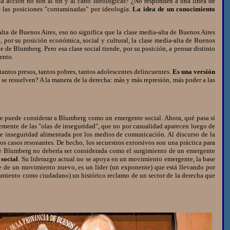
la acción no son al fin y al cabo ideológicas? ¿No responden a una línea de
e las posiciones "contaminadas" por ideología.
La idea de un conocimiento
ta de Buenos Aires, eso no significa que la clase media-alta de Buenos Aires
ue, por su posición económica, social y cultural, la clase media-alta de Buenos
de Blumberg. Pero esa clase social tiende, por su posición, a pensar distinto
ento.
antos presos, tantos pobres, tantos adolescentes delincuentes.
Es una versión
e resuelven? A la manera de la derecha: más y más represión, más poder a las
e puede considerar a Blumberg como un emergente social. Ahora, qué pasa si
temente de las "olas de inseguridad", que no por casualidad aparecen luego de
 de inseguridad alimentada por los medios de comunicación. Al discurso de la
s casos resonantes. De hecho, los secuestros extorsivos son una práctica para
 de Blumberg no debería ser considerada como el surgimiento de un emergente
 social
. Su liderazgo actual no se apoya en un movimiento emergente, la base
e de un movimiento nuevo, es un líder (un exponente) que está llevando por
rtamiento como ciudadano) un histórico reclamo de un sector de la derecha que