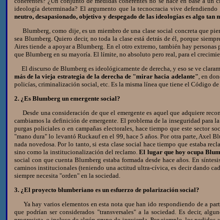
coherentes? ¿Un conjunto de medidas coherentes no se hace en base a un cie
ideología determinada? El argumento que la tecnocracia vive defendiendo e
neutro, desapasionado, objetivo y despegado de las ideologías es algo tan 
Blumberg, como dije, es un miembro de una clase social concreta que piensa 
sea Blumberg. Quiero decir, no toda la clase está detrás de él, porque siempre
Aires tiende a apoyar a Blumberg. En el otro extremo, también hay personas p
que Blumberg en su mayoría. El límite, no absoluto pero real, para el crecimie
El discurso de Blumberg es ideológicamente de derecha, y eso se ve clarament
más de la vieja estrategia de la derecha de "mirar hacia adelante"
, en don
policías, criminalización social, etc. Es la misma línea que tiene el Código 
2. ¿Es Blumberg un emergente social?
Desde una consideración de que el emergente es aquel que adquiere reconoc
cambiamos la definición de emergente. El problema de la inseguridad para la 
purgas policiales o en campañas electorales, hace tiempo que este sector so
"mano dura" lo levantó Ruckauf en el 99, hace 5 años. Por otra parte, Axel B
nada novedosa. Por lo tanto, si esta clase social hace tiempo que estaba r
sino como la institucionalización del reclamo.
El lugar que hoy ocupa Blumb
social con que cuenta Blumberg estaba formada desde hace años. En síntesi
caminos institucionales (teniendo una actitud ultra-cívica, es decir dando c
siempre necesita "orden" en la sociedad.
3. ¿El proyecto blumberiano es un esfuerzo de polarización social?
Ya hay varios elementos en esta nota que han ido respondiendo de a part
que podrían ser considerados "transversales" a la sociedad. Es decir, alg
progresista, o incluso de algún grupo de izquierda. Por ejemplo, los pedidos a