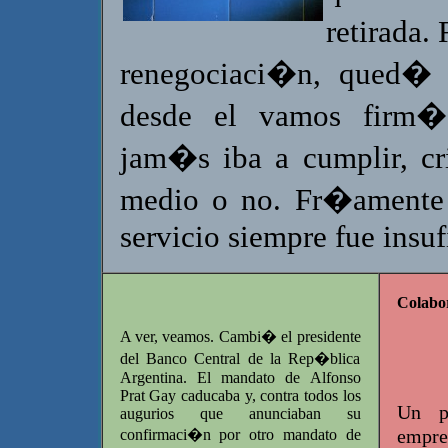
retirada.
renegociaci�n, qued� 
desde el vamos firm�
jam�s iba a cumplir, c
medio o no. Fr�amente 
servicio siempre fue insuf
Colabo
A ver, veamos. Cambi� el presidente
del Banco Central de la Rep�blica
Argentina. El mandato de Alfonso
Prat Gay caducaba y, contra todos los
Un p
augurios que anunciaban su
empre
confirmaci�n por otro mandato de