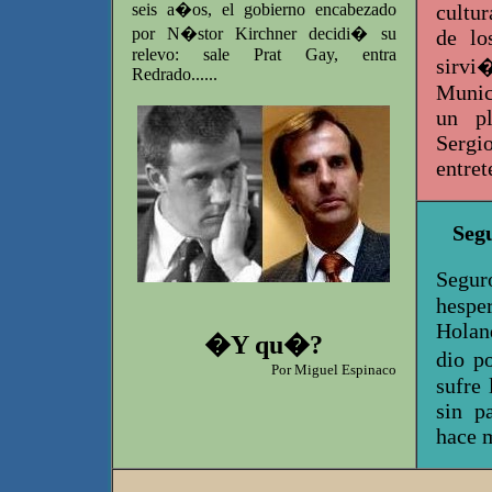
seis a�os, el gobierno encabezado
cultur
por N�stor Kirchner decidi� su
de lo
relevo: sale Prat Gay, entra
sirv
Redrado......
Munic
un pl
Sergi
entret
Seg
Segu
hespe
Holand
�Y qu�?
dio po
Por Miguel Espinaco
sufre
sin p
hace 