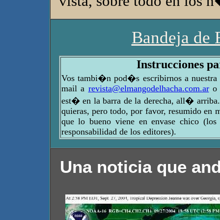
vista, sobre todo en los
Bandeja de 
Instrucciones pa
Vos tambi�n pod�s escribirnos a nuestra 
mail a
revista@elmangodelhacha.com.ar
o 
est� en la barra de la derecha, all� arri
quieras, pero todo, por favor, resumido en 
que lo bueno viene en envase chico (los 
responsabilidad de los editores).
Una noticia que an