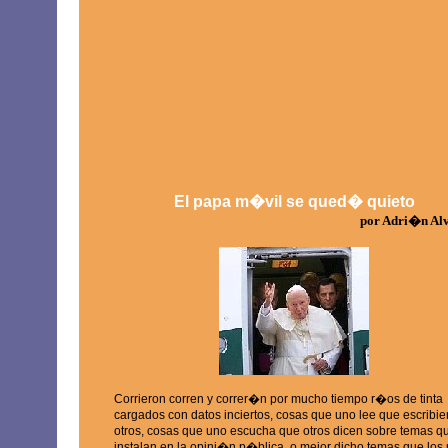
El papa m�vil se qued� quieto
por Adri�n Al
Corrieron corren y correr�n por mucho tiempo r�os de tinta
cargados con datos inciertos, cosas que uno lee que escribie
otros, cosas que uno escucha que otros dicen sobre temas q
instalan en la opini�n p�blica, o mejor dicho temas que los