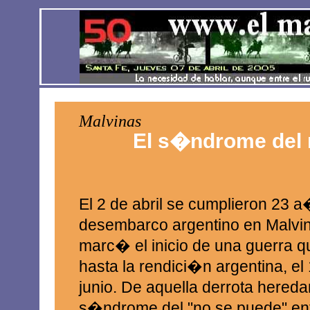
Malvinas
El s�ndrome del 
El 2 de abril se cumplieron 23 
desembarco argentino en Malvi
marc� el inicio de una guerra 
hasta la rendici�n argentina, el
junio. De aquella derrota hered
s�ndrome del "no se puede" enfr