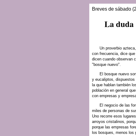
Breves de sábado (2
La duda 
Un proverbio azteca
con frecuencia, dice que 
dicen cuando observan c
"bosque nuevo".
El bosque nuevo son
y eucaliptos, dispuestos 
la que hablan también los
población en general que
con empresas y empresar
El negocio de las fo
miles de personas de su
Uno recorre esos lugares
arroyos cristalinos, por
porque las empresas for
los bosques, menos los g