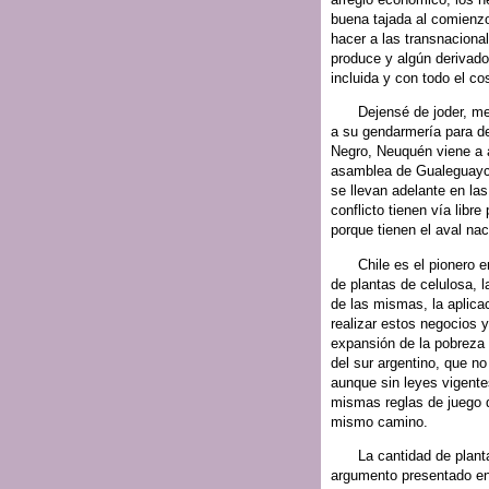
buena tajada al comienzo
hacer a las transnacional
produce y algún derivado
incluida y con todo el co
Dejensé de joder, me
a su gendarmería para d
Negro, Neuquén viene a a
asamblea de Gualeguaych
se llevan adelante en las
conflicto tienen vía libr
porque tienen el aval nac
Chile es el pionero e
de plantas de celulosa, 
de las mismas, la aplica
realizar estos negocios 
expansión de la pobreza 
del sur argentino, que n
aunque sin leyes vigentes
mismas reglas de juego q
mismo camino.
La cantidad de planta
argumento presentado en