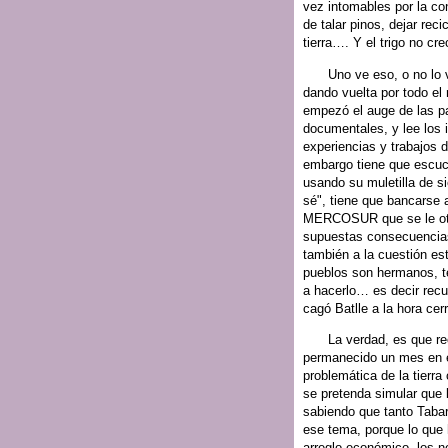
vez intomables por la co
de talar pinos, dejar reci
tierra…. Y el trigo no cre
Uno ve eso, o no lo 
dando vuelta por todo e
empezó el auge de las p
documentales, y lee los
experiencias y trabajos 
embargo tiene que escuc
usando su muletilla de 
sé", tiene que bancarse 
MERCOSUR que se le otor
supuestas consecuencias
también a la cuestión es
pueblos son hermanos, t
a hacerlo… es decir recu
cagó Batlle a la hora cerr
La verdad, es que re
permanecido un mes en el
problemática de la tierra
se pretenda simular que 
sabiendo que tanto Taba
ese tema, porque lo que 
arreglo económico, los n