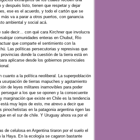
 y después listo, tienen que respetar y dejar
es, ese es el acuerdo, y todo el cartón que se
 más va a parar a otros puertos, con ganancia
sto ambiental y social acá.
 sale decir… con qué cara Kirchner que involucra
esalojar comunidades enteras en Chubut, Río
ctuar que comparte el sentimiento con la
ú. Las políticas persecutorias y represivas que
 provincias donde la cuestión de la tierra está en
e para aplicarse desde los gobiernos provinciales
ional.
n cuanto a la política neoliberal. La superpoblación
la usurpación de tierras mapuches y agotamiento
ción de leyes militares inamovibles para poder
y perseguir a los que se oponen y la consecuente
y marginación que existe en Chile es la tendencia
o está muy lejos de esto, me atrevo a decir que
 pinochetistas en la patagonia argentina rigen las
ue en el sur de chile. Y Uruguay ahora va por el
s de celulosa en Argentina tiraron por el suelo el
 la Haya. En la ecología se cagaron bastante