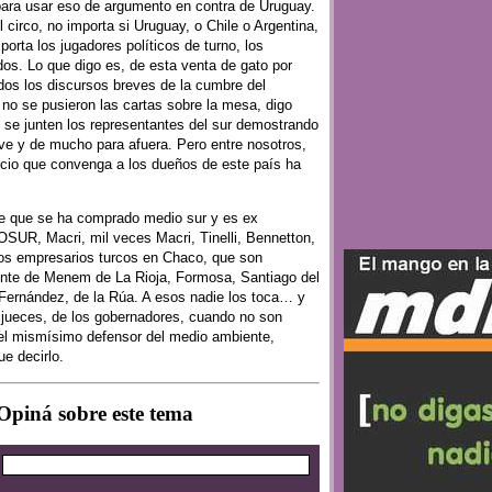
ara usar eso de argumento en contra de Uruguay.
l circo, no importa si Uruguay, o Chile o Argentina,
orta los jugadores políticos de turno, los
dos. Lo que digo es, de esta venta de gato por
dos los discursos breves de la cumbre del
 se pusieron las cartas sobre la mesa, digo
 se junten los representantes del sur demostrando
irve y de mucho para afuera. Pero entre nosotros,
cio que convenga a los dueños de este país ha
de que se ha comprado medio sur y es ex
SUR, Macri, mil veces Macri, Tinelli, Bennetton,
los empresarios turcos en Chaco, que son
ente de Menem de La Rioja, Formosa, Santiago del
 Fernández, de la Rúa. A esos nadie los toca… y
 jueces, de los gobernadores, cuando no son
el mismísimo defensor del medio ambiente,
e decirlo.
Opiná sobre este tema