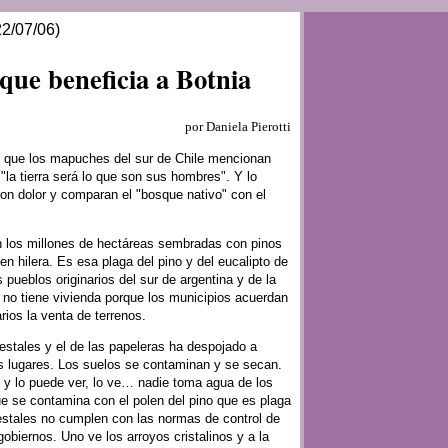
2/07/06)
que beneficia a Botnia
por Daniela Pierotti
, que los mapuches del sur de Chile mencionan
"la tierra será lo que son sus hombres". Y lo
on dolor y comparan el "bosque nativo" con el
 los millones de hectáreas sembradas con pinos
en hilera. Es esa plaga del pino y del eucalipto de
 pueblos originarios del sur de argentina y de la
 no tiene vivienda porque los municipios acuerdan
ios la venta de terrenos.
restales y el de las papeleras ha despojado a
s lugares. Los suelos se contaminan y se secan.
 y lo puede ver, lo ve… nadie toma agua de los
que se contamina con el polen del pino que es plaga
estales no cumplen con las normas de control de
obiernos. Uno ve los arroyos cristalinos y a la