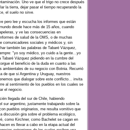
ntaminación. Uno ve que el trigo no crece después
clar la tierra, dejar pasar el tiempo recuperando la
ce, el suelo no sirve.
ve pero lee y escucha los informes que están
l mundo desde hace más de 15 años, cuando
apeleras, y ve las consecuencias en
 informes de salud de la OMS, o de muchas
de comunicadores sociales y médicos y, sin
har también las palabras de Tabaré Vázquez,
siempre: "yo soy médico, yo cuido a la gente…yo
a Tabaré Vázquez pidiendo en la cumbre del
gue el beneficio de la duda en cuanto a las
 ambientales de su negocio con Botnia. Recurrió
ta de que si Argentina y Uruguay, nuestros
enemos que dialogar sobre este conflicto… invita
rre al sentimiento de los pueblos en los cuales se
ar el negocio.
cién llegada del sur de Chile, habiendo
 sur argentino, justamente trabajando sobre la
 con pueblos originarios, me resulta vomitivo que
la discusión gira sobre el problema ecológico,
ré, como Kirchner, como Bachelet se cagan en
hacen es llevar a cabo en la etapa actual del
egocios extranjeros de los cuales reciben una