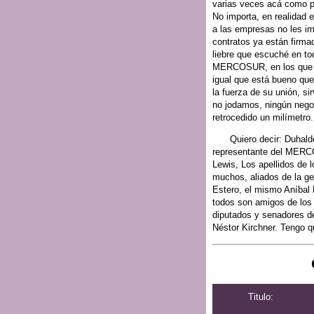
varias veces acá como p
No importa, en realidad e
a las empresas no les imp
contratos ya están firma
liebre que escuché en to
MERCOSUR, en los que no
igual que está bueno que
la fuerza de su unión, s
no jodamos, ningún nego
retrocedido un milímetro.
Quiero decir: Duhal
representante del MERCO
Lewis, Los apellidos de 
muchos, aliados de la g
Estero, el mismo Aníbal
todos son amigos de los
diputados y senadores d
Néstor Kirchner. Tengo qu
Titulo: