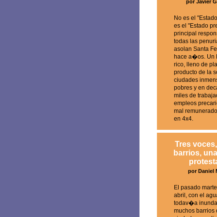
por Javier 
No es el "Estado
es el "Estado pr
principal respo
todas las penur
asolan Santa F
hace a�os. Un 
rico, lleno de pl
producto de la s
ciudades inmen
pobres y en dec
miles de trabaj
empleos precari
mal remunerados
en 4x4.
Tres voces,
barrios, una
protest
por Daniel
El pasado marte
abril, con el agu
todav�a inund
muchos barrios 