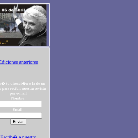
Ediciones anteriores
s� tu direcci�n o la de un
 para recibir nuestra revista
por e-mail
Nombre:
Email:
Escrib� a nuestro