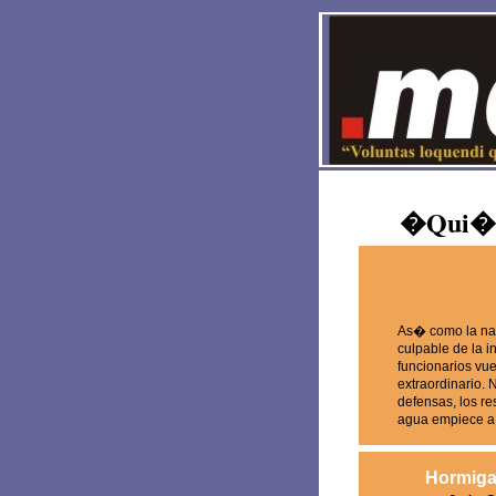
�Qui�n 
As� como la nat
culpable de la i
funcionarios vu
extraordinario.
defensas, los r
agua empiece a 
Hormig