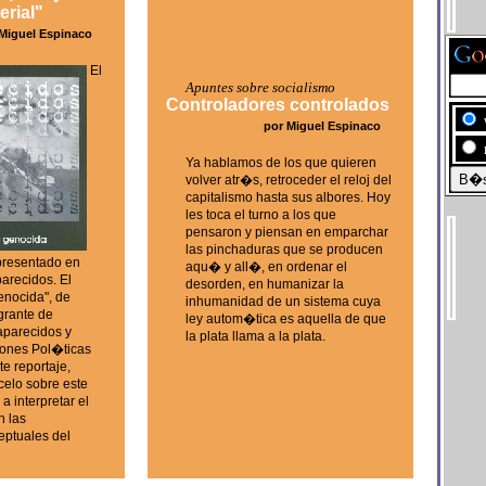
erial"
Miguel Espinaco
El
Apuntes sobre socialismo
Controladores controlados
por Miguel Espinaco
Ya hablamos de los que quieren
volver atr�s, retroceder el reloj del
capitalismo hasta sus albores. Hoy
les toca el turno a los que
pensaron y piensan en emparchar
las pinchaduras que se producen
presentado en
aqu� y all�, en ordenar el
parecidos. El
desorden, en humanizar la
enocida", de
inhumanidad de un sistema cuya
egrante de
ley autom�tica es aquella de que
aparecidos y
la plata llama a la plata.
ones Pol�ticas
e reportaje,
elo sobre este
a interpretar el
n las
eptuales del