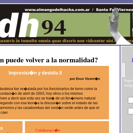
puede volver a la normalidad?
Imprevisi�n y desidia II
por Enzo Vicent�n
Ingre
amigo
uraleza fue se�alada por los funcionarios de turno como la
nundaci�n de abril de 2003, hoy otros o los mismos
elven a decir que esta vez se trat� de un fen�meno natural
 Negando con esa teor�a la discusi�n sobre el estado de las
eservorios y las casabombas del cord�n oeste antes de que el
caer.
as
Colaboraci�n