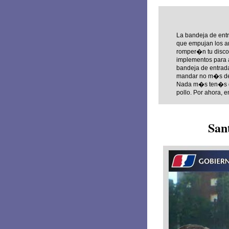
La bandeja de entr
que empujan los am
romper�n tu disco 
implementos para a
bandeja de entrada
mandar no m�s de 5
Nada m�s ten�s q
pollo. Por ahora, e
San