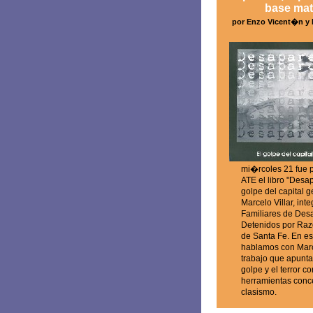
base mat
por Enzo Vicent�n y 
mi�rcoles 21 fue 
ATE el libro "Desa
golpe del capital g
Marcelo Villar, int
Familiares de Des
Detenidos por Raz
de Santa Fe. En est
hablamos con Marc
trabajo que apunta 
golpe y el terror co
herramientas conc
clasismo.