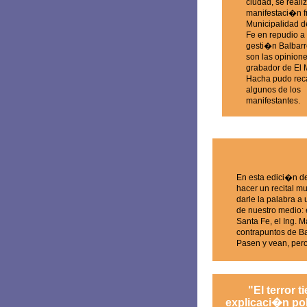
ciudad, se real
manifestaci�n fr
Municipalidad d
Fe en repudio a 
gesti�n Balbarr
son las opinione
grabador de El 
Hacha pudo rec
algunos de los
manifestantes.
En esta edici�n d
hacer un recital mu
darle la palabra a
de nuestro medio: 
Santa Fe, el Ing. 
contrapuntos de B
Pasen y vean, per
"El terror t
explicaci�n po