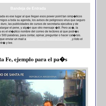
Bandeja de Entrada
ada es ese lugar al que llegan esos power point tan simp�ticos
igos a toda su agenda, los avisos de peligrosos virus que seguro
duro, las publicidades de cursos de secretaria ejecutiva y de
largar el pene, y alg�n que otro mensaje �til. Pero ac�, la
 es el el�ptico nombre del correo de lectores al que podr�s
00 palabras, para contar, opinar, preguntar o hacer cat�rsis.
ue enviar un mail a
revista@elmangodelhacha.com.ar
, y listo el
ntr� y lee.
ta Fe, ejemplo para el pa�s