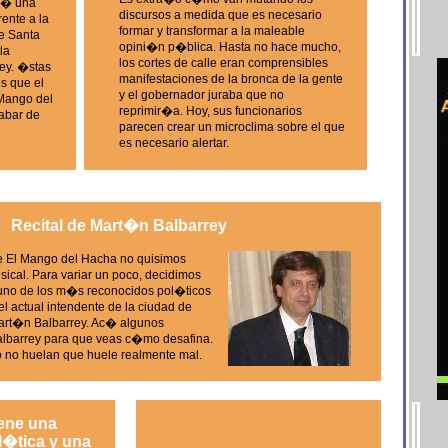
iz� una
discursos a medida que es necesario
ente a la
formar y transformar a la maleable
e Santa
opini�n p�blica. Hasta no hace mucho,
la
los cortes de calle eran comprensibles
ey. �stas
manifestaciones de la bronca de la gente
s que el
y el gobernador juraba que no
Mango del
reprimir�a. Hoy, sus funcionarios
abar de
parecen crear un microclima sobre el que
es necesario alertar.
Recital de Mart�n Balbarrey
e El Mango del Hacha no quisimos
sical. Para variar un poco, decidimos
 uno de los m�s reconocidos pol�ticos
el actual intendente de la ciudad de
Mart�n Balbarrey. Ac� algunos
albarrey para que veas c�mo desafina.
o no huelan que huele realmente mal.
iene una
l�tica y una