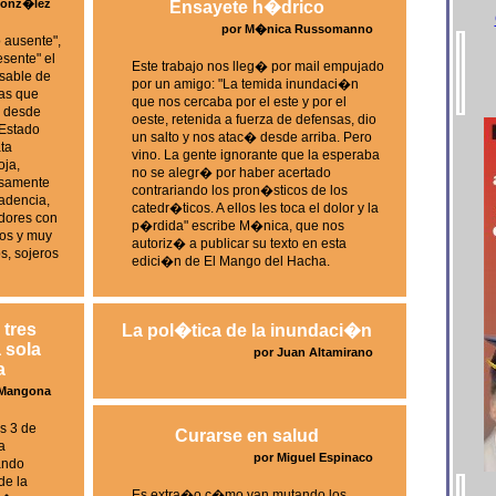
Gonz�lez
Ensayete h�drico
por M�nica Russomanno
 ausente",
esente" el
Este trabajo nos lleg� por mail empujado
nsable de
por un amigo: "La temida inundaci�n
ias que
que nos cercaba por el este y por el
e desde
oeste, retenida a fuerza de defensas, dio
Estado
un salto y nos atac� desde arriba. Pero
ata
vino. La gente ignorante que la esperaba
oja,
no se alegr� por haber acertado
samente
contrariando los pron�sticos de los
adencia,
catedr�ticos. A ellos les toca el dolor y la
adores con
p�rdida" escribe M�nica, que nos
os y muy
autoriz� a publicar su texto en esta
, sojeros
edici�n de El Mango del Hacha.
 tres
La pol�tica de la inundaci�n
 sola
por Juan Altamirano
a
 Mangona
s 3 de
Curarse en salud
a
por Miguel Espinaco
ando
de la
Es extra�o c�mo van mutando los