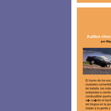
Autitos cho
por Mig
El humo de los esc
ciudades converti
de batalla, las ruta
autopistas a ciento
combustible quem
s� cu�nto el barri
sin tregua en la qu
matan a la gente y