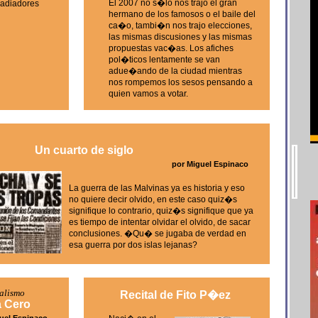
El 2007 no s�lo nos trajo el gran
ladiadores
hermano de los famosos o el baile del
ca�o, tambi�n nos trajo elecciones,
las mismas discusiones y las mismas
propuestas vac�as. Los afiches
pol�ticos lentamente se van
adue�ando de la ciudad mientras
nos rompemos los sesos pensando a
quien vamos a votar.
Un cuarto de siglo
por Miguel Espinaco
La guerra de las Malvinas ya es historia y eso
no quiere decir olvido, en este caso quiz�s
signifique lo contrario, quiz�s signifique que ya
es tiempo de intentar olvidar el olvido, de sacar
conclusiones. �Qu� se jugaba de verdad en
esa guerra por dos islas lejanas?
ialismo
Recital de Fito P�ez
 Cero