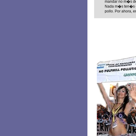
mandar no m�s de 5
Nada m�s ten�s q
pollo. Por ahora, e