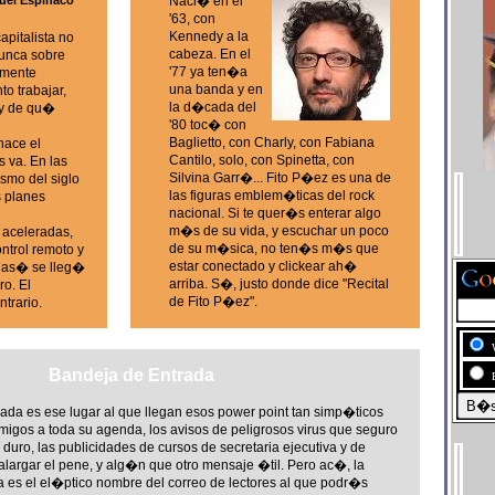
uel Espinaco
Naci� en el
'63, con
Kennedy a la
apitalista no
cabeza. En el
nunca sobre
'77 ya ten�a
lmente
una banda y en
to trabajar,
la d�cada del
 y de qu�
'80 toc� con
Baglietto, con Charly, con Fabiana
hace el
Cantilo, solo, con Spinetta, con
 va. En las
Silvina Garr�... Fito P�ez es una de
ismo del siglo
las figuras emblem�ticas del rock
s planes
nacional. Si te quer�s enterar algo
m�s de su vida, y escuchar un poco
s aceleradas,
de su m�sica, no ten�s m�s que
ontrol remoto y
estar conectado y clickear ah�
y as� se lleg�
arriba. S�, justo donde dice "Recital
ro. El
de Fito P�ez".
ntrario.
Bandeja de Entrada
ada es ese lugar al que llegan esos power point tan simp�ticos
igos a toda su agenda, los avisos de peligrosos virus que seguro
duro, las publicidades de cursos de secretaria ejecutiva y de
largar el pene, y alg�n que otro mensaje �til. Pero ac�, la
 es el el�ptico nombre del correo de lectores al que podr�s