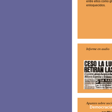
entre ellos como g
enloquecidos.
Informe en audio
Apuntes sobre soc
Democracia