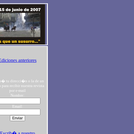
Ediciones anteriores
s� tu direcci�n o la de un
 para recibir nuestra revista
por e-mail
Nombre:
Email:
Escrib� a nuestro