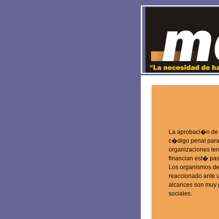
La aprobaci�n de 
c�digo penal para 
organizaciones terr
financian est� pa
Los organismos d
reaccionado ante 
alcances son muy p
sociales.