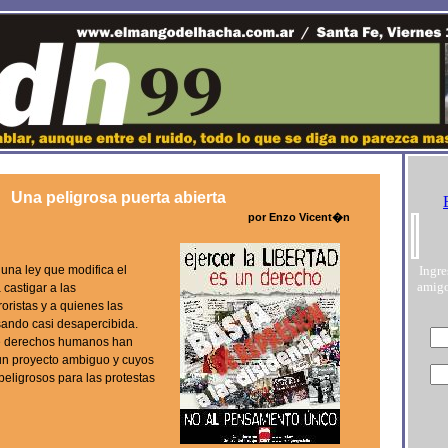
Una peligrosa puerta abierta
por Enzo Vicent�n
una ley que modifica el
Ingre
amigo
castigar a las
oristas y a quienes las
sando casi desapercibida.
e derechos humanos han
un proyecto ambiguo y cuyos
eligrosos para las protestas