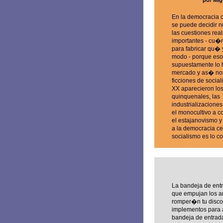
por Mig
En la democracia c
se puede decidir 
las cuestiones rea
importantes - cu�n
para fabricar qu�
modo - porque eso
supuestamente lo 
mercado y as� nos
ficciones de social
XX aparecieron lo
quinquenales, las
industrializacione
el monocultivo a c
el estajanovismo 
a la democracia ce
socialismo es lo co
La bandeja de entr
que empujan los am
romper�n tu disco 
implementos para a
bandeja de entrada