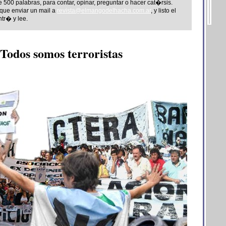
00 palabras, para contar, opinar, preguntar o hacer cat�rsis.
ue enviar un mail a
revista@elmangodelhacha.com.ar
, y listo el
ntr� y lee.
Todos somos terroristas