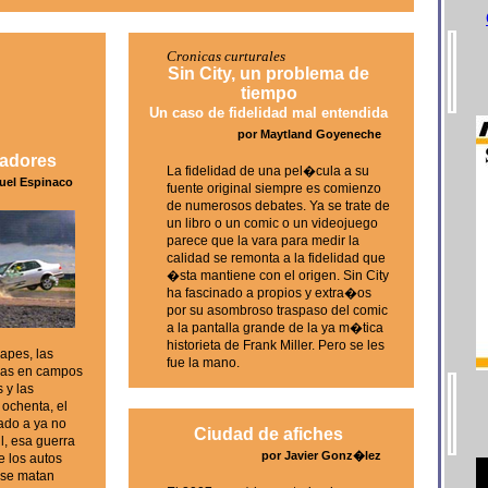
Cronicas curturales
Sin City, un problema de
tiempo
Un caso de fidelidad mal entendida
por Maytland Goyeneche
cadores
La fidelidad de una pel�cula a su
uel Espinaco
fuente original siempre es comienzo
de numerosos debates. Ya se trate de
un libro o un comic o un videojuego
parece que la vara para medir la
calidad se remonta a la fidelidad que
�sta mantiene con el origen. Sin City
ha fascinado a propios y extra�os
por su asombroso traspaso del comic
a la pantalla grande de la ya m�tica
historieta de Frank Miller. Pero se les
apes, las
fue la mano.
das en campos
s y las
 ochenta, el
ado a ya no
Ciudad de afiches
l, esa guerra
por Javier Gonz�lez
e los autos
 se matan