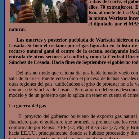
5 días del corte, el gob
ellos, 70 extranjeros).
Km. al norte de La Paz)
la misma Warisata incen
el diputado por el MAS
natural.
Las muertes y posterior pueblada de Warisata hicieron na
Losada. Si bien el reclamo por el gas figuraba en la lista d
recurso natural ganó el centro de la escena, soslayando in
entrada de otros sectores al conflicto, como la Central Obre
Sánchez de Losada. Hacia fines de Septiembre el gobierno toda
Del mismo modo que el tema del gas había tomado vuelo con much
salir de la crisis. Puede verse cómo el proceso de luchas sociale
otras regiones del país, unificándose el grito de protesta: no a la 
renuncia de Sánchez de Losada. Pero aquí no debemos desconocer q
modelo y de un gobierno que lo aplica sin tener en cuenta el crime
La guerra del gas
El proyecto del gobierno boliviano de exportar gas natural c
financiero para el gobierno, que prometía y promete que los recur
conformado por Repsol-YPF (37,5%), British Gas (37,5%) y British
hacia EE.UU. principalmente, donde se hubiese procesado y distri
parece que su puesta en marcha ocurra en el corto plazo.