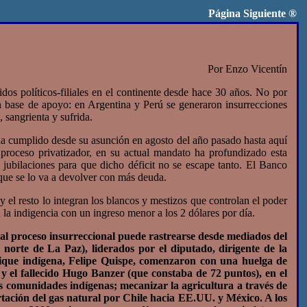
Página Siguiente
®
Por Enzo Vicentín
 políticos-filiales en el continente desde hace 30 años. No por
n base de apoyo: en Argentina y Perú se generaron insurrecciones
 sangrienta y sufrida.
a cumplido desde su asunción en agosto del año pasado hasta aquí
proceso privatizador, en su actual mandato ha profundizado esta
 jubilaciones para que dicho déficit no se escape tanto. El Banco
 que se lo va a devolver con más deuda.
el resto lo integran los blancos y mestizos que controlan el poder
la indigencia con un ingreso menor a los 2 dólares por día.
tual proceso insurreccional puede rastrearse desde mediados del
orte de La Paz), liderados por el diputado, dirigente de la
que indígena, Felipe Quispe, comenzaron con una huelga de
y el fallecido Hugo Banzer (que constaba de 72 puntos), en el
las comunidades indígenas; mecanizar la agricultura a través de
rtación del gas natural por Chile hacia EE.UU. y México. A los