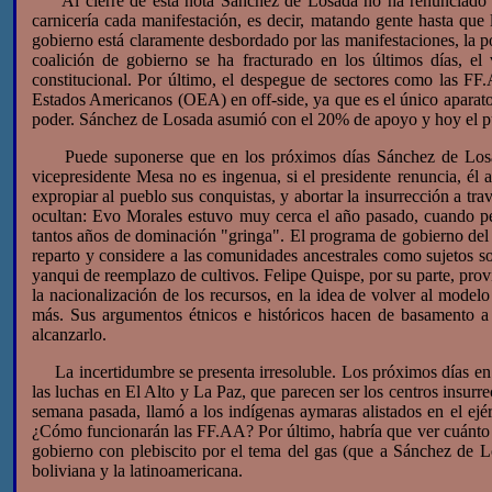
Al cierre de esta nota Sánchez de Losada no ha renunciado toda
carnicería cada manifestación, es decir, matando gente hasta que l
gobierno está claramente desbordado por las manifestaciones, la p
coalición de gobierno se ha fracturado en los últimos días, e
constitucional. Por último, el despegue de sectores como las FF
Estados Americanos (OEA) en off-side, ya que es el único aparato 
poder. Sánchez de Losada asumió con el 20% de apoyo y hoy el pue
Puede suponerse que en los próximos días Sánchez de Losada ca
vicepresidente Mesa no es ingenua, si el presidente renuncia, él 
expropiar al pueblo sus conquistas, y abortar la insurrección a trav
ocultan: Evo Morales estuvo muy cerca el año pasado, cuando pe
tantos años de dominación "gringa". El programa de gobierno del 
reparto y considere a las comunidades ancestrales como sujetos so
yanqui de reemplazo de cultivos. Felipe Quispe, por su parte, provi
la nacionalización de los recursos, en la idea de volver al model
más. Sus argumentos étnicos e históricos hacen de basamento a 
alcanzarlo.
La incertidumbre se presenta irresoluble. Los próximos días en B
las luchas en El Alto y La Paz, que parecen ser los centros insurr
semana pasada, llamó a los indígenas aymaras alistados en el ejé
¿Cómo funcionarán las FF.AA? Por último, habría que ver cuánto éxi
gobierno con plebiscito por el tema del gas (que a Sánchez de Los
boliviana y la latinoamericana.