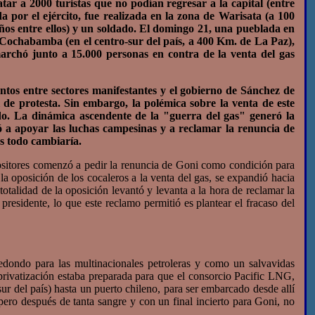
atar a 2000 turistas que no podían regresar a la capital (entre
a por el ejército, fue realizada en la zona de Warisata (a 100
ños entre ellos) y un soldado. El domingo 21, una pueblada en
 Cochabamba (en el centro-sur del país, a 400 Km. de La Paz),
archó junto a 15.000 personas en contra de la venta del gas
ntos entre sectores manifestantes y el gobierno de Sánchez de
 de protesta. Sin embargo, la polémica sobre la venta de este
do. La dinámica ascendente de la "guerra del gas" generó la
ió a apoyar las luchas campesinas y a reclamar la renuncia de
s todo cambiaría.
sitores comenzó a pedir la renuncia de Goni como condición para
a oposición de los cocaleros a la venta del gas, se expandió hacia
 totalidad de la oposición levantó y levanta a la hora de reclamar la
esidente, lo que este reclamo permitió es plantear el fracaso del
ondo para las multinacionales petroleras y como un salvavidas
 privatización estaba preparada para que el consorcio Pacific LNG,
 del país) hasta un puerto chileno, para ser embarcado desde allí
ero después de tanta sangre y con un final incierto para Goni, no