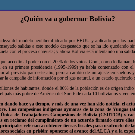
¿Quién va a gobernar Bolivia?
za del modelo neoliberal ideado por EEUU y aplicado por los partidos
ensayado salidas a este modelo desgastado que se ha ido quedando si
uela con el proceso chavista; y ahora Bolivia está intentando una salida,
 accedió al poder con el 20 % de los votos. Goni, como lo llaman, h
en en su primera presidencia (1995-1999) ya había comenzado con el 
r al previsto para este año, pero a cambio de un ajuste en sueldos y
zar la campaña de información por el gas natural, a un estado quebrado
ones de habitantes, donde el 80% de la población es de origen indio y 
el país más pobre de América del Sur: 6 de cada 10 bolivianos viven en 
nen dando hace ya tiempo, y más de una vez han sido noticia, el ac
re. Los campesinos indígenas aymaras de la zona de Yungas (al n
l Única de Trabajadores Campesinos de Bolivia (CSUTCB) y caci
s en reclamo del cumplimiento de un acuerdo firmado entre ellos 
rincipales referían a: obtener tierras fiscales para usufructo de 
dores sociales en prisión; oponerse al avance del ALCA y a la expo