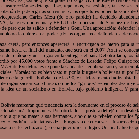
vía. Es posible que su gobierno salga vivo de este terremoto en el 
a insurrección se detenga. Eso, repetimos, es posible, y tal vez sea l
oblación le pide a gritos su renuncia, los opositores ponen la salida d
l vicepresidente Carlos Mesa (de otro partido) ha decidido abandon
.AA., la Iglesia boliviana y EE.UU. de la persona de Sánchez de Los
de peso que ha salido a defender a Goni. Una apreciación: defender la
blo no lo quiere en el poder. ¿Estos organismos defienden la democra
erá, pero entonces aparecerá la encrucijada de hierro para la ins
asume hasta el final del mandato, que será en el 2007. Aquí se concent
és del diálogo y una tregua en la entrega del país. Del otro lado, los líd
rdió por 45.000 votos frente a Sánchez de Losada; Felipe Quispe re
MAS de Evo Morales expone la salida del neoliberalismo y su reemplazo 
ciales. Morales no es bien visto ni por la burguesía boliviana ni por
ene de la guerrilla boliviana de los 90, y su Movimiento Indigenista Pa
o de organización social incaico que los "gringos" españoles destruye
la idea de un socialismo en Bolivia, bajo gobierno indígena. Y par
olivia marcarán qué tendencia será la dominante en el proceso de salid
eccionales más importantes. Por otro lado, la postura del ejército desde
rcito a que no maten a sus hermanos, sino que se rebelen contra los 
to tendrán las tentativas de la burguesía de encausar la insurrección p
ada se lo rechazaron), o cualquier otro artilugio. Un final abierto q