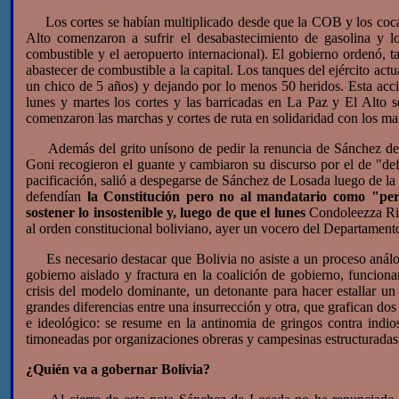
Los cortes se habían multiplicado desde que la COB y los cocal
Alto comenzaron a sufrir el desabastecimiento de gasolina y l
combustible y el aeropuerto internacional). El gobierno ordenó, t
abastecer de combustible a la capital. Los tanques del ejército act
un chico de 5 años) y dejando por lo menos 50 heridos. Esta acción
lunes y martes los cortes y las barricadas en La Paz y El Alto 
comenzaron las marchas y cortes de ruta en solidaridad con los ma
Además del grito unísono de pedir la renuncia de Sánchez de Los
Goni recogieron el guante y cambiaron su discurso por el de "defe
pacificación, salió a despegarse de Sánchez de Losada luego de la
defendían
la Constitución pero no al mandatario como "per
sostener lo insostenible y, luego de que el lunes
Condoleezza Ric
al orden constitucional boliviano, ayer un vocero del Departament
Es necesario destacar que Bolivia no asiste a un proceso análog
gobierno aislado y fractura en la coalición de gobierno, funciona
crisis del modelo dominante, un detonante para hacer estallar un 
grandes diferencias entre una insurrección y otra, que grafican dos
e ideológico: se resume en la antinomia de gringos contra indio
timoneadas por organizaciones obreras y campesinas estructuradas,
¿Quién va a gobernar Bolivia?