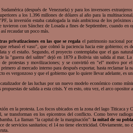
udamérica (después de Venezuela) y para los inversores extranjeros l
superiores a los 1.396 millones de dólares al año para la multinaciona
PF, la inversión estaba catalogada la más ambiciosa de los próximos 
e tuvieron con Sánchez de Losada a fines de Septiembre, cuando en opo
a así recaudar un poco más.
tras privatizaciones en las que se regala
el patrimonio nacional por
a que rebasó el vaso", que colmó la paciencia hacia este gobierno; es 
plata y el estaño. Segundo, el proyecto contemplaba que el gas natur
de la "guerra del salitre" dejó en 1879 a Bolivia sin salida al mar. L
o de protestas y movilizaciones; y se convirtió en "el" motivo por e
primero al mercado interno para después exportar, hasta reclamar la nac
ecto es vergonzoso y que el gobierno que lo quiere llevar adelante, es un
 catalizador de las luchas por un nuevo modelo económico como mínimo
propuestas de salida a esta crisis. Y en esto, otra vez, el arco opositor
ón en la protesta. Los focos ubicados en la zona del lago Titicaca y 
al, se transforman en los epicentros del conflicto. Como breve radiog
bamba. La llaman "la capital de la marginación":
la mitad de su pobl
rece de servicios sanitarios; el 14 no tiene electricidad. Obviamente, no
ruta.