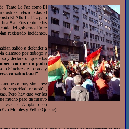
ada.
Tanto La Paz como El
ndustrias relacionadas al
opista El Alto-La Paz para
do a 8 alteños (entre ellos
 caída del gobierno. Entre
an registrado incidentes,
abían salido a defender a
abía clamado por diálogo y
rso y declararon que ellos
ambién vio que no podía
oyo a Sánchez de Losada y
ceso constitucional"
.
 comunes o muy similares:
s de seguridad, represión,
 gas. Pero hay que ver las
tiene mucho peso discursivo
uales en el Altiplano son
 (Evo Morales y Felipe Quispe).