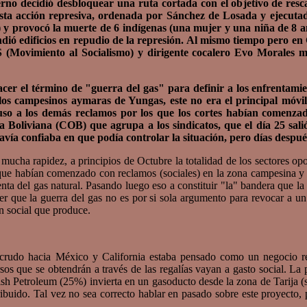
ierno decidió desbloquear una ruta cortada con el objetivo de resc
 Esta acción represiva, ordenada por Sánchez de Losada y ejecutad
 y provocó la muerte de 6 indígenas (una mujer y una niña de 8 a
dió edificios en repudio de la represión. Al mismo tiempo pero en
 (Movimiento al Socialismo) y dirigente cocalero Evo Morales m
cer el término de "guerra del gas" para definir a los enfrentamie
e los campesinos aymaras de Yungas, este no era el principal móvil
cluso a los demás reclamos por los que los cortes habían comenza
ra Boliviana (COB) que agrupa a los sindicatos, que el día 25 sal
vía confiaba en que podía controlar la situación, pero días despué
a rapidez, a principios de Octubre la totalidad de los sectores opo
s que habían comenzado con reclamos (sociales) en la zona campesina y l
venta del gas natural. Pasando luego eso a constituir "la" bandera que la
ue la guerra del gas no es por si sola argumento para revocar a un pr
n social que produce.
rudo hacia México y California estaba pensado como un negocio red
sos que se obtendrán a través de las regalías vayan a gasto social. La
 Petroleum (25%) invierta en un gasoducto desde la zona de Tarija (sur
buido. Tal vez no sea correcto hablar en pasado sobre este proyecto, p