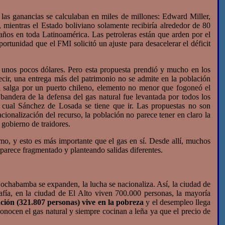
as ganancias se calculaban en miles de millones: Edward Miller,
l, mientras el Estado boliviano solamente recibiría alrededor de 80
años en toda Latinoamérica. Las petroleras están que arden por el
rtunidad que el FMI solicitó un ajuste para desacelerar el déficit
 unos pocos dólares. Pero esta propuesta prendió y mucho en los
decir, una entrega más del patrimonio no se admite en la población
al salga por un puerto chileno, elemento no menor que fogoneó el
a bandera de la defensa del gas natural fue levantada por todos los
l cual Sánchez de Losada se tiene que ir. Las propuestas no son
ionalización del recurso, la población no parece tener en claro la
 gobierno de traidores.
, y esto es más importante que el gas en sí. Desde allí, muchos
 aparece fragmentado y planteando salidas diferentes.
Cochabamba se expanden, la lucha se nacionaliza. Así, la ciudad de
rafía, en la ciudad de El Alto viven 700.000 personas, la mayoría
ación (321.807 personas) vive en la pobreza
y el desempleo llega
 conocen el gas natural y siempre cocinan a leña ya que el precio de