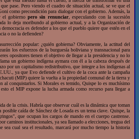
que está metido hasta el cuello, a fuerza de transformar en una
o que pase. Pero viendo el cuadro de situación actual, se ve que el
e Goni como precondición para dialogar con el gobierno. Además, la
ar el gobierno
pero sin renunciar
, especulando con la sucesión
ada lo deja moribundo al gobierno actual, y a la Organización de
 democracia es defender a los que el pueblo quiere que estén en el
cia o no la defienden?
urrección popular: ¿quién gobierna? Obviamente, la actitud del
rarán los esfuerzos de la burguesía boliviana y transnacional para
eres opositores tienen el objetivo de llegar a la presidencia y no lo
clama un gobierno indígena aymara con él a la cabeza después de
por un capitalismo redistributivo, que integre a los indígenas al
 EE.UU., ya que Evo defiende el cultivo de la coca ante la campaña
chacuti (MIP) quiere la vuelta a la propiedad comunal de la tierra y
ron al conquistarlos. Si Morales es temido, Quispe lo es muchísimo
a esto el MIP expone la lucha armada como recurso para llegar a
a de la crisis. Habría que observar cuál es la dinámica que toman
 la posible caída de Sánchez de Losada es un tema clave. Quispe, la
"gringos", que ocupan los cargos de mando en el cuerpo castrense.
or caminos institucionales, ya sea llamado a elecciones, tregua del
ue sea cual sea el resultado, marcará por mucho tiempo la historia