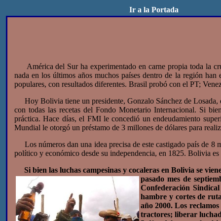
Ir a la Portada
América del Sur ha experimentado en carne propia toda la crude
nada en los últimos años muchos países dentro de la región han 
populares, con resultados diferentes. Brasil probó con el PT; Venez
Hoy Bolivia tiene un presidente, Gonzalo Sánchez de Losada, que
con todas las recetas del Fondo Monetario Internacional. Si bi
práctica. Hace días, el FMI le concedió un endeudamiento superio
Mundial le otorgó un préstamo de 3 millones de dólares para reali
Los números dan una idea precisa de este castigado país de 8 mill
político y económico desde su independencia, en 1825. Bolivia es 
Si bien las luchas campesinas y cocaleras en Bolivia se vie
pasado
mes de septiemb
Confederación Sindica
hambre y cortes de ruta
año 2000. Los reclamos p
tractores; liberar lucha