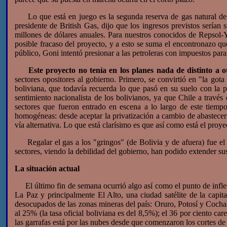
Lo que está en juego es la segunda reserva de gas natural de S
presidente de British Gas, dijo que los ingresos previstos serían 
millones de dólares anuales. Para nuestros conocidos de Repsol-Y
posible fracaso del proyecto, y a esto se suma el encontronazo qu
público, Goni intentó presionar a las petroleras con impuestos par
Este proyecto no tenía en los planes nada de distinto a o
sectores opositores al gobierno. Primero, se convirtió en "la got
boliviana, que todavía recuerda lo que pasó en su suelo con la 
sentimiento nacionalista de los bolivianos, ya que Chile a través 
sectores que fueron entrado en escena a lo largo de este tiemp
homogéneas: desde aceptar la privatización a cambio de abastecer 
vía alternativa. Lo que está clarísimo es que así como está el proy
Regalar el gas a los "gringos" (de Bolivia y de afuera) fue el
sectores, viendo la debilidad del gobierno, han podido extender sus 
La situación actual
El último fin de semana ocurrió algo así como el punto de inflexi
La Paz y principalmente El Alto, una ciudad satélite de la capit
desocupados de las zonas mineras del país: Oruro, Potosí y Cocha
al 25% (la tasa oficial boliviana es del 8,5%); el 36 por ciento ca
las garrafas está por las nubes desde que comenzaron los cortes de 