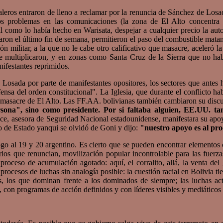
eros entraron de lleno a reclamar por la renuncia de Sánchez de Los
os problemas en las comunicaciones (la zona de El Alto concentra i
al como lo había hecho en Warisata, despejar a cualquier precio la aut
uaron el último fin de semana, permitieron el paso del combustible matan
 militar, a la que no le cabe otro calificativo que masacre, aceleró la
se multiplicaron, y en zonas como Santa Cruz de la Sierra que no habí
nifestantes reprimidos.
ada por parte de manifestantes opositores, los sectores que antes h
nsa del orden constitucional". La Iglesia, que durante el conflicto h
 masacre de El Alto. Las FF.AA. bolivianas también cambiaron su discu
sona", sino como presidente. Por si faltaba alguien, EE.UU. t
e, asesora de Seguridad Nacional estadounidense, manifestara su ap
o de Estado yanqui se olvidó de Goni y dijo:
"nuestro apoyo es al pro
o al 19 y 20 argentino. Es cierto que se pueden encontrar elementos
rios que renuncian, movilización popular incontrolable para las fuerza
proceso de acumulación agotado: aquí, el corralito, allá, la venta del
 procesos de luchas sin analogía posible: la cuestión racial en Bolivia 
s, los que dominan frente a los dominados de siempre; las luchas act
 con programas de acción definidos y con líderes visibles y mediáticos