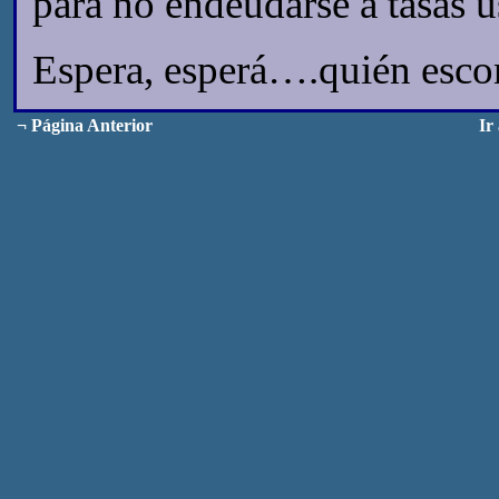
para no endeudarse a tasas u
Espera, esperá….quién escon
¬
Página Anterior
Ir