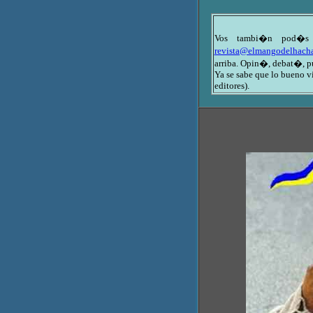
Vos tambi�n pod�s e
revista@elmangodelhacha
arriba. Opin�, debat�, pu
Ya se sabe que lo bueno vi
editores).