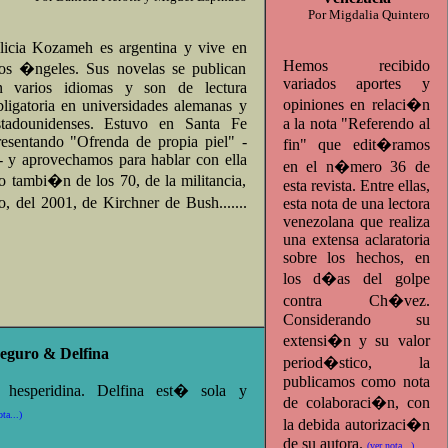
Por Migdalia Quintero
licia Kozameh es argentina y vive en
Hemos recibido
os �ngeles. Sus novelas se publican
variados aportes y
n varios idiomas y son de lectura
opiniones en relaci�n
bligatoria en universidades alemanas y
stadounidenses. Estuvo en Santa Fe
a la nota "Referendo al
resentando "Ofrenda de propia piel" -
fin" que edit�ramos
 - y aprovechamos para hablar con ella
en el n�mero 36 de
ero tambi�n de los 70, de la militancia,
esta revista. Entre ellas,
o, del 2001, de Kirchner de Bush.......
esta nota de una lectora
venezolana que realiza
una extensa aclaratoria
sobre los hechos, en
los d�as del golpe
contra Ch�vez.
Considerando su
extensi�n y su valor
eguro & Delfina
period�stico, la
publicamos como nota
hesperidina. Delfina est� sola y
de colaboraci�n, con
ta...)
la debida autorizaci�n
de su autora.
(ver nota...)