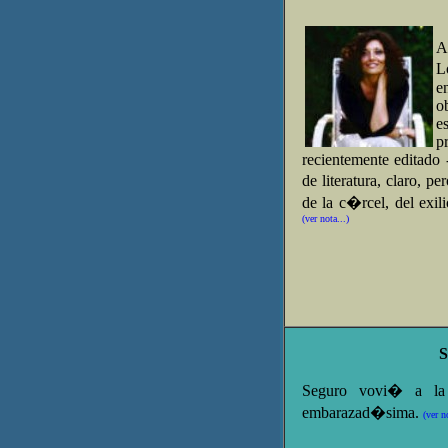
A
L
e
o
e
p
recientemente editado
de literatura, claro, p
de la c�rcel, del exili
(ver nota...)
S
Seguro vovi� a la 
embarazad�sima.
(ver no