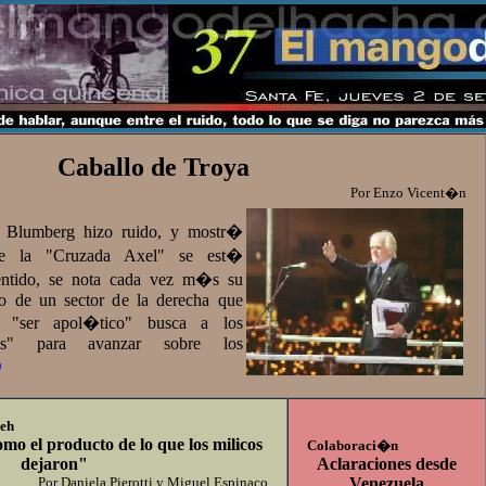
Caballo de Troya
Por Enzo Vicent�n
e Blumberg hizo ruido, y mostr�
ue la "Cruzada Axel" se est�
entido, se nota cada vez m�s su
to de un sector de la derecha que
l "ser apol�tico" busca a los
tes" para avanzar sobre los
)
meh
mo el producto de lo que los milicos
Colaboraci�n
dejaron"
Aclaraciones desde
Por Daniela Pierotti y Miguel Espinaco
Venezuela