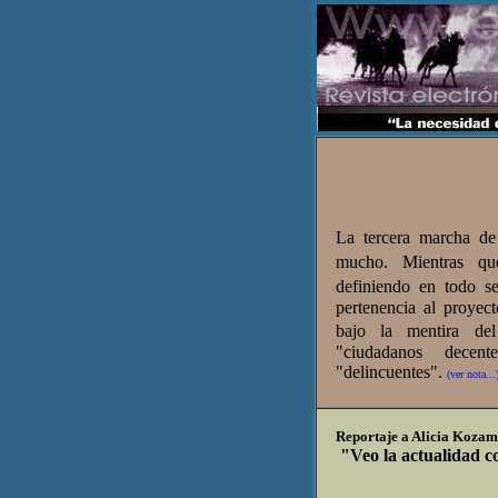
La tercera marcha d
mucho. Mientras q
definiendo en todo s
pertenencia al proyec
bajo la mentira de
"ciudadanos decen
"delincuentes".
(ver nota...
Reportaje a Alicia Koza
"Veo la actualidad co