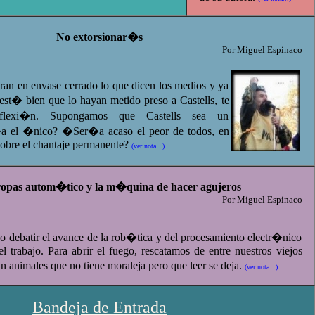
No extorsionar�s
Por Miguel Espinaco
ran en envase cerrado lo que dicen los medios y ya
 est� bien que lo hayan metido preso a Castells, te
flexi�n. Supongamos que Castells sea un
a el �nico? �Ser�a acaso el peor de todos, en
 sobre el chantaje permanente?
(ver nota...)
ropas autom�tico y la m�quina de hacer agujeros
Por Miguel Espinaco
o debatir el avance de la rob�tica y del procesamiento electr�nico
el trabajo. Para abrir el fuego, rescatamos de entre nuestros viejos
n animales que no tiene moraleja pero que leer se deja.
(ver nota...)
Bandeja de Entrada